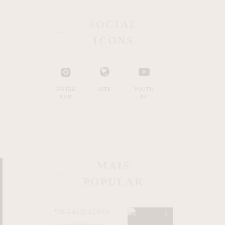
SOCIAL
ICONS
INSTAG
SITE
YOUTU
RAM
BE
MAIS
POPULAR
VISUALIZAÇÕES
Cris Buffara: