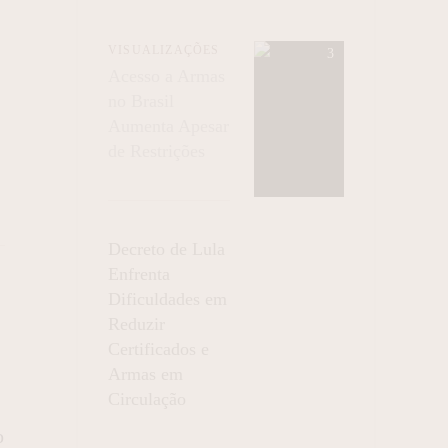
VISUALIZAÇÕES
Acesso a Armas
no Brasil
Aumenta Apesar
de Restrições
Decreto de Lula
Enfrenta
Dificuldades em
Reduzir
Certificados e
Armas em
Circulação
o