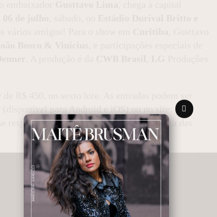
a o embaixador
Gusttavo Lima
, chega à capital
a
06 de julho
, sábado, no
Estádio Durival Britto e
de vários amigos! Para o show em
Curitiba
, Gusttavo
João Bosco & Vinícius
, e participações especiais de
Denner
. A produção é da
CWB Brasil
,
LG
Produções
r de R$ 450, no sexto lote. As entradas podem ser
P
(disponível para Android e iOS) ou no site:
se responsabiliza por compras realizadas fora das