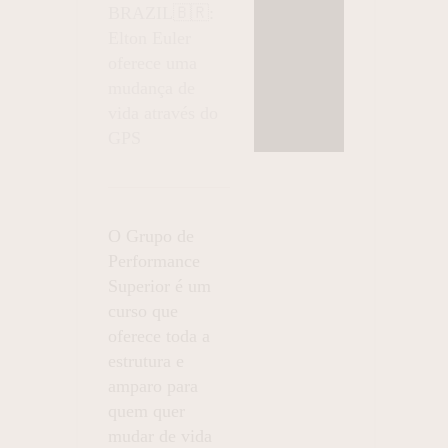
BRAZIL🇧🇷:
Elton Euler
oferece uma
mudança de
vida através do
GPS
O Grupo de
Performance
Superior é um
curso que
oferece toda a
estrutura e
amparo para
quem quer
mudar de vida