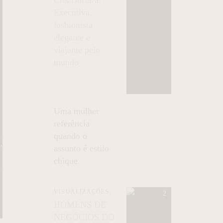
Executiva,
fashionista
elegante e
viajante pelo
mundo
Uma mulher
referência
quando o
assunto é estilo
chique
VISUALIZAÇÕES
HOMENS DE
NEGÓCIOS DO