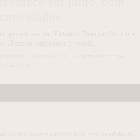
acontece em julho, com
 convidados
a grandiosa no Estádio Durival Britto e
ho; últimos ingressos à venda
MENTÁRIOS
19/06/2024 10:00:52
2 MINUTOS DE LEITURA
SUALIZAÇÕES
 de um dos projetos musicais mais bem-sucedidos da