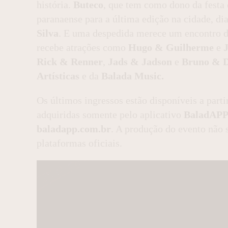
história.
Buteco
, que tem como dono da fest
paranaense para a última edição na cidade, di
Silva
. E uma despedida merece um encontro 
recebe atrações como
Hugo & Guilherme
e
Rick & Renner
,
Jads & Jadson
e
Bruno & 
Artísticas
e da
Balada Music.
Os últimos ingressos estão disponíveis a parti
adquiridas somente pelo aplicativo
BaladAP
baladapp.com.br
. A produção do evento não 
plataformas oficiais.