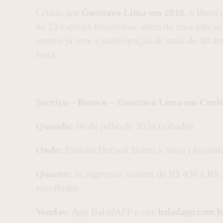
Criado por
G
usttavo Lima em 2018,
o Buteco
de 23 capitais brasileiras, além de uma ediçã
evento já teve a participação de mais de 40 ar
festa.
Serviço – Buteco – Gusttavo Lima em Curit
Quando:
06 de julho de 2024
(sábado)
Onde:
Estádio Durival Britto e Silva (
Avenida
Quanto:
os ingressos variam de R$ 450 a R$ 
escolhidos
Vendas:
App BaladAPP e site
baladapp.com.b