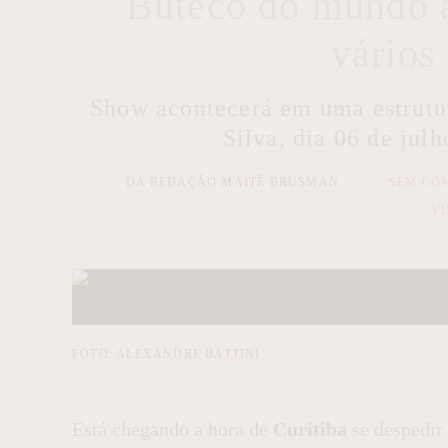
Buteco do mundo 
vários
Show acontecerá em uma estrutur
Silva, dia 06 de jul
DA REDAÇÃO MAITÊ BRUSMAN
SEM CO
VI
FOTO: ALEXANDRE BATTINI
Está chegando a hora de
Curitiba
se despedir