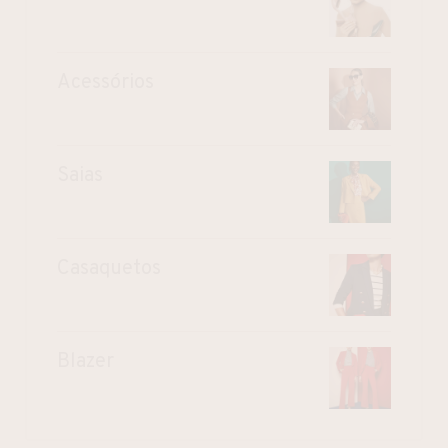
Acessórios
Saias
Casaquetos
Blazer