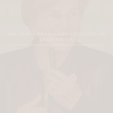
DRA. ZILDA ARNS NEUMANN E O LEGADO NA
SAÚDE PÚBLICA