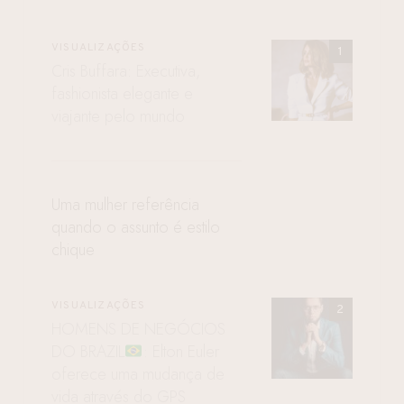
VISUALIZAÇÕES
Cris Buffara: Executiva,
fashionista elegante e
viajante pelo mundo
Uma mulher referência
quando o assunto é estilo
chique
VISUALIZAÇÕES
HOMENS DE NEGÓCIOS
DO BRAZIL
: Elton Euler
oferece uma mudança de
vida através do GPS