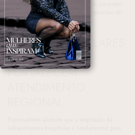
estruturados em diferentes regiões, pacientes
podem receber atendimento mais próximo de
suas cidades de origem.
OBRAS HOSPITALARES
NO PARANÁ
FORTALECEM
ATENDIMENTO
REGIONAL
Especialistas afirmam que a ampliação da
infraestrutura hospitalar é fundamental para