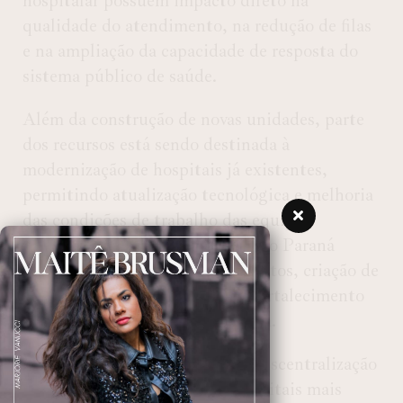
hospitalar possuem impacto direto na
qualidade do atendimento, na redução de filas
e na ampliação da capacidade de resposta do
sistema público de saúde.
Além da construção de novas unidades, parte
dos recursos está sendo destinada à
modernização de hospitais já existentes,
permitindo atualização tecnológica e melhoria
das condições de trabalho das equipes
médicas. As
obras hospitalares
no Paraná
também incluem expansão de leitos, criação de
novos setores especializados e fortalecimento
da rede de urgência e emergência.
Outro benefício destacado é a descentralização
dos serviços de saúde. Com hospitais mais