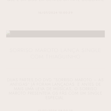
16/07/2024 10:00:39
SORRISO MAROTO LANÇA SINGLE
COM THIAGUINHO
DUAS PARTES DO DVD “SORRISO MAROTO – AS
ANTIGAS” JÁ FORAM LANÇADAS. E ANTES DE
MAIS UMA LEVA DE MÚSICAS, O SORRISO
MAROTO PRESENTEIA OS FÃS COM UM SINGLE
ESPECIAL.
13/07/2024 08:00:25