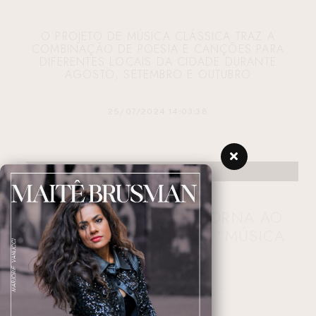
O PROJETO DE MÚSICA CLÁSSICA TRAZ A
COMBINAÇÃO DE POESIA E CANÇÕES PARA
DIFERENTES LOCAIS DA CIDADE DURANTE
AGOSTO, SETEMBRO E OUTUBRO
25/07/2024 14:03:38
STUDIUM MUSICAE RETORNA AO
TEATRO DO PAIOL COM “MÚSICA
INESPERADA”