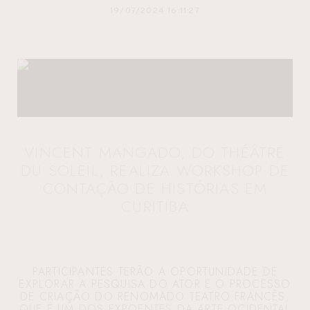
19/07/2024 16:11:27
VINCENT MANGADO, DO THÉÂTRE
DU SOLEIL, REALIZA WORKSHOP DE
CONTAÇÃO DE HISTÓRIAS EM
CURITIBA
PARTICIPANTES TERÃO A OPORTUNIDADE DE
EXPLORAR A PESQUISA DO ATOR E O PROCESSO
DE CRIAÇÃO DO RENOMADO TEATRO FRANCÊS,
QUE É UM DOS EXPOENTES DA ARTE OCIDENTAL