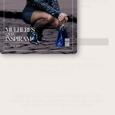
ATELIÊ DE MÚSICA HISTÓRICA APRESENTA RECITAL
E GRAVAÇÃO DE DOCUMENTÁRIO
23/07/2024 13:45:59
O URSO ESTABELECE NOVO
RECORDE COM 23 INDICAÇÕES AO
EMMY 2024
SÉRIE PROTAGONIZADA POR JEREMY ALLEN
WHITE SE DESTACA COMO A COMÉDIA MAIS
INDICADA NA HISTÓRIA DO PRÊMIO