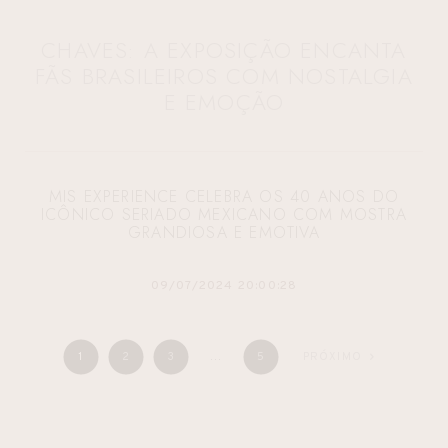
CHAVES: A EXPOSIÇÃO ENCANTA
FÃS BRASILEIROS COM NOSTALGIA
E EMOÇÃO
MIS EXPERIENCE CELEBRA OS 40 ANOS DO
ICÔNICO SERIADO MEXICANO COM MOSTRA
GRANDIOSA E EMOTIVA
09/07/2024 20:00:28
1
2
3
…
5
PRÓXIMO