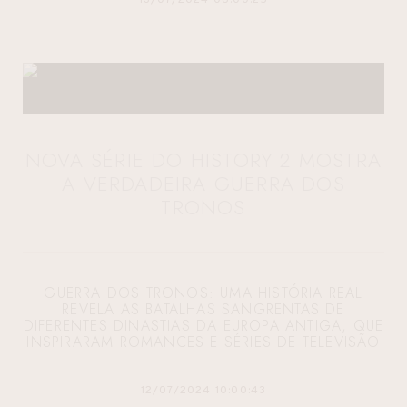
NOVA SÉRIE DO HISTORY 2 MOSTRA
A VERDADEIRA GUERRA DOS
TRONOS
GUERRA DOS TRONOS: UMA HISTÓRIA REAL
REVELA AS BATALHAS SANGRENTAS DE
DIFERENTES DINASTIAS DA EUROPA ANTIGA, QUE
INSPIRARAM ROMANCES E SÉRIES DE TELEVISÃO
12/07/2024 10:00:43