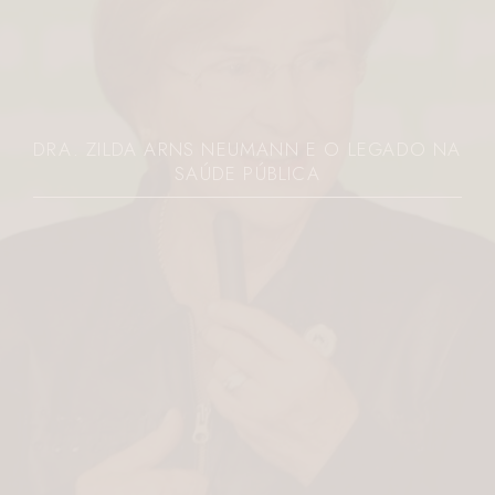
DRA. ZILDA ARNS NEUMANN E O LEGADO NA
SAÚDE PÚBLICA