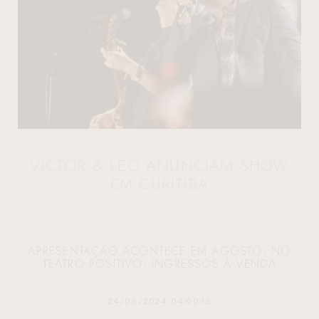
VICTOR & LEO ANUNCIAM SHOW
EM CURITIBA
APRESENTAÇÃO ACONTECE EM AGOSTO, NO
TEATRO POSITIVO; INGRESSOS À VENDA
24/06/2024 04:00:15