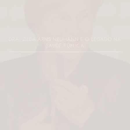
DRA. ZILDA ARNS NEUMANN E O LEGADO NA
SAÚDE PÚBLICA