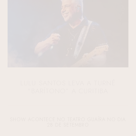
LULU SANTOS LEVA A TURNÊ
“BARÍTONO” A CURITIBA
SHOW ACONTECE NO TEATRO GUAÍRA NO DIA
28 DE SETEMBRO