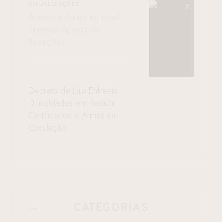
VISUALIZAÇÕES
Acesso a Armas no Brasil
Aumenta Apesar de
Restrições
Decreto de Lula Enfrenta
Dificuldades em Reduzir
Certificados e Armas em
Circulação
CATEGORIAS