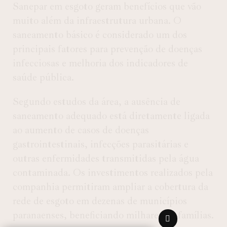
Sanepar em esgoto geram benefícios que vão
muito além da infraestrutura urbana. O
saneamento básico é considerado um dos
principais fatores para prevenção de doenças
infecciosas e melhoria dos indicadores de
saúde pública.
Segundo estudos da área, a ausência de
saneamento adequado está diretamente ligada
ao aumento de casos de doenças
gastrointestinais, infecções parasitárias e
outras enfermidades transmitidas pela água
contaminada. Os investimentos realizados pela
companhia permitiram ampliar a cobertura da
rede de esgoto em dezenas de municípios
paranaenses, beneficiando milhares de famílias.