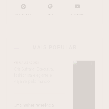
INSTAGRAM
SITE
YOUTUBE
MAIS POPULAR
VISUALIZAÇÕES
Cris Buffara: Executiva,
fashionista elegante e
viajante pelo mundo
Uma mulher referência