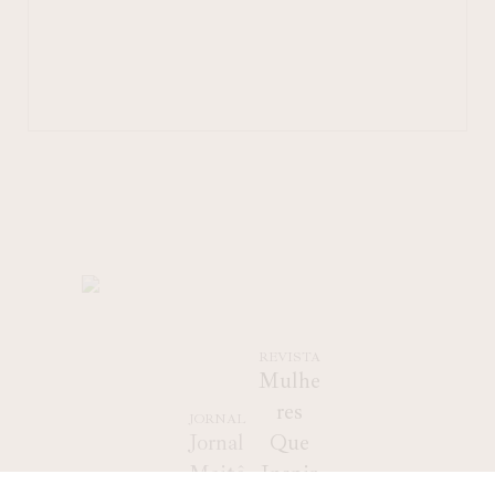
REVISTA
Mulhe
res
JORNAL
Jornal
Que
Maitê
Inspir