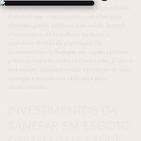
Além da redução de internações, especialistas
destacam que o saneamento contribui para
diminuir gastos públicos com saúde, reduzir
afastamentos do trabalho e melhorar a
qualidade de vida da população. Os
investimentos da
Sanepar
em esgoto também
possuem impacto ambiental relevante, já que o
tratamento adequado reduz a poluição de rios,
córregos e mananciais utilizados para
abastecimento.
INVESTIMENTOS DA
SANEPAR EM ESGOTO