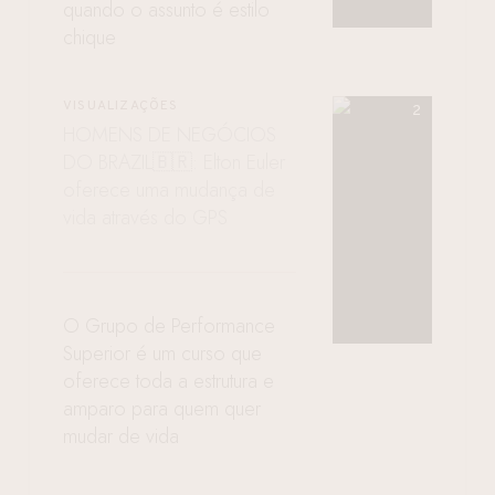
quando o assunto é estilo
chique
VISUALIZAÇÕES
HOMENS DE NEGÓCIOS
DO BRAZIL🇧🇷: Elton Euler
oferece uma mudança de
vida através do GPS
O Grupo de Performance
Superior é um curso que
oferece toda a estrutura e
amparo para quem quer
mudar de vida