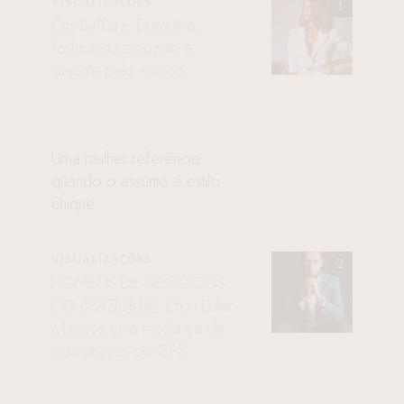
VISUALIZAÇÕES
Cris Buffara: Executiva,
fashionista elegante e
viajante pelo mundo
Uma mulher referência
quando o assunto é estilo
chique
VISUALIZAÇÕES
HOMENS DE NEGÓCIOS
DO BRAZIL🇧🇷: Elton Euler
oferece uma mudança de
vida através do GPS