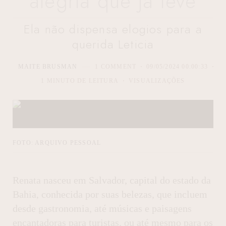
alegria que já teve
Ela não dispensa elogios para a
querida Leticia
MAITE BRUSMAN
1 COMMENT
09/05/2024 00:00:33
1 MINUTO DE LEITURA
VISUALIZAÇÕES
FOTO: ARQUIVO PESSOAL
Renata nasceu em Salvador, capital do estado da
Bahia, conhecida por suas belezas, que incluem
desde gastronomia, até músicas e paisagens
encantadoras para turistas, ou até mesmo para os