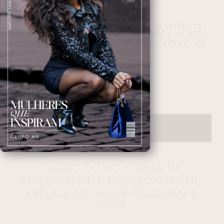
COLISÃO NA PISTA DO LAGUARDIA ENVOLVE
AERONAVE DA AIR CANADA, PROVOCA MORTES,
DEZENAS DE FERIDOS E PARALISA OPERAÇÕES
AÉREAS
23/03/2026 10:53:50
CARRO COMO FORMA DE
INVESTIMENTO. EMERSON ITIBERÊ
EXPLICA NO MAITE BRUSMAN E
VOCÊ