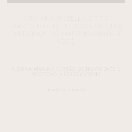
TATHIANA GUZELLA E TITO
BARICHELLO, DELEGADOS DA DHPP
PARTICIPAM DO MAITE BRUSMAN E
VOCÊ
A DUPLA ATUA NA DIVISÃO DE HOMICÍDIOS E
PROTEÇÃO À PESSOA (DHPP)
28/04/2022 19:11:56