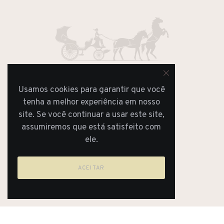
Usamos cookies para garantir que você
REVISTA
tenha a melhor experiência em nosso
JORNAL
site. Se você continuar a usar este site,
assumiremos que está satisfeito com
ele.
ACEITAR