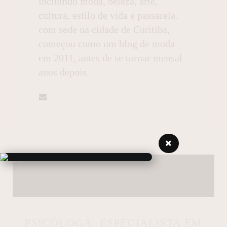
incluindo moda, beleza, arte,
cultura, estilo de vida e passarela.
com sede na cidade de Curitiba,
começou como um blog de moda
em 2011, antes de se tornar mensal
anos depois.
PSICÓLOGA, ESPECIALISTA EM