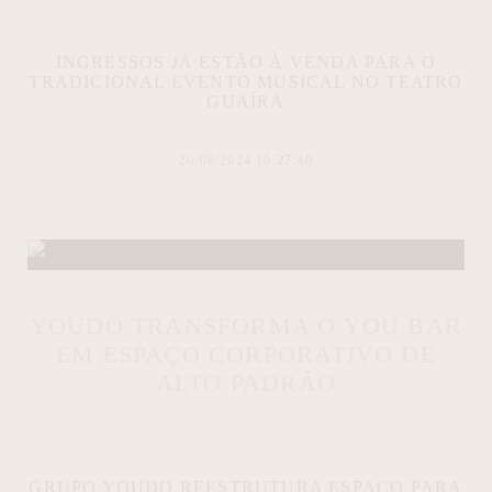
INGRESSOS JÁ ESTÃO À VENDA PARA O
TRADICIONAL EVENTO MUSICAL NO TEATRO
GUAÍRA
20/08/2024 10:27:40
YOUDO TRANSFORMA O YOU BAR
EM ESPAÇO CORPORATIVO DE
ALTO PADRÃO
GRUPO YOUDO REESTRUTURA ESPAÇO PARA