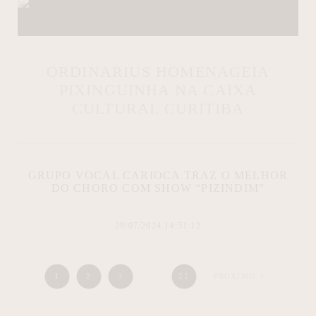
ORDINARIUS HOMENAGEIA
PIXINGUINHA NA CAIXA
CULTURAL CURITIBA
GRUPO VOCAL CARIOCA TRAZ O MELHOR
DO CHORO COM SHOW “PIZINDIM”
29/07/2024 14:51:12
1
2
3
…
22
PRÓXIMO