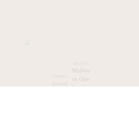
REVISTA
Mulher
JORNAL
es Que
Jornal
Inspira
Maitê
m
Brusman
Outras
– Out/24
Mulher
es 3