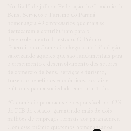
No dia
12 de julho
a Federação do Comércio de
Bens, Serviços e Turismo do Paraná
homenageia 49 empresários que mais se
destacaram e contribuíram para o
desenvolvimento do estado. O Prêmio
Guerreiro do Comércio chega a sua 16ª edição
valorizando aqueles que são fundamentais para
o crescimento e desenvolvimento dos setores
de comércio de bens, serviços e turismo,
trazendo benefícios econômicos, sociais e
culturais para a sociedade como um todo.
“O comércio paranaense é responsável por 63%
do PIB do estado, garantindo mais de dois
milhões de empregos formais aos paranaenses.
Com esse prêmio queremos homenagear os