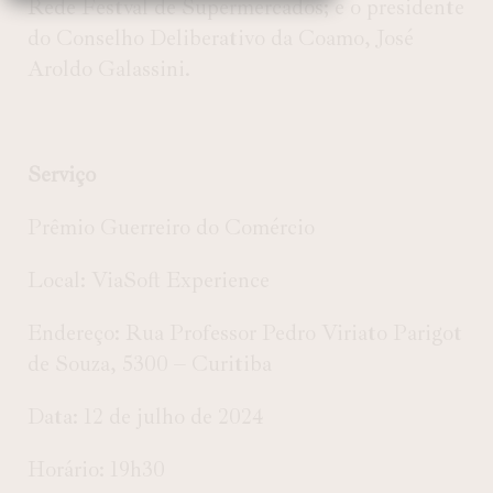
Rede Festval de Supermercados; e o presidente
do Conselho Deliberativo da Coamo, José
Aroldo Galassini.
Serviço
Prêmio Guerreiro do Comércio
Local: ViaSoft Experience
Endereço: Rua Professor Pedro Viriato Parigot
de Souza, 5300 – Curitiba
Data:
12 de julho de 2024
Horário:
19h30