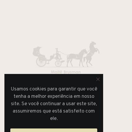
Usamos cookies para garantir que você
JORNAL
REVISTA
tenha a melhor experiência em nosso
site. Se você continuar a usar este site,
assumiremos que está satisfeito com
ele.