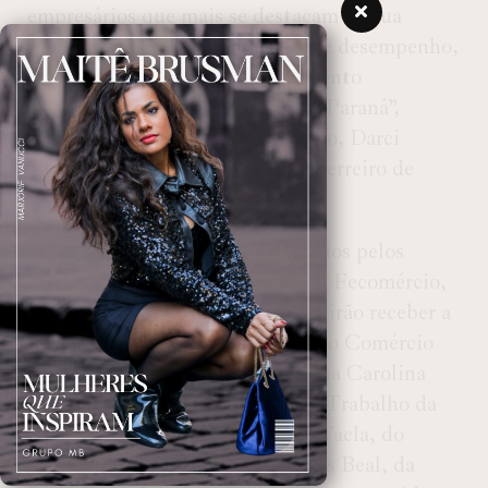
empresários que mais se destacam na sua
atividade, pela gestão, inovação e desempenho,
sempre voltados ao desenvolvimento
econômico e social do estado do Paraná”,
ressalta o governador em exercício, Darci
Piana, idealizador do Prêmio Guerreiro de
Comércio em 2006.
Além dos 49 empresários indicados pelos
sindicatos empresariais filiados à Fecomércio,
quatro personalidades do estado irão receber a
Comenda da Ordem do Mérito do Comércio
do Paraná: a Desembargadora Ana Carolina
Zaina, do Tribunal Regional do Trabalho da
9ª Região; o empresário Anibal Tacla, do
Grupo Tacla; o empresário Carlos Beal, da