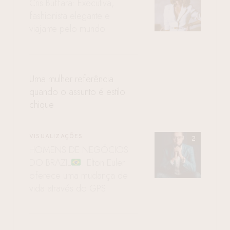
Cris Buffara: Executiva,
fashionista elegante e
viajante pelo mundo
Uma mulher referência
quando o assunto é estilo
chique
VISUALIZAÇÕES
HOMENS DE NEGÓCIOS
DO BRAZIL
: Elton Euler
oferece uma mudança de
vida através do GPS