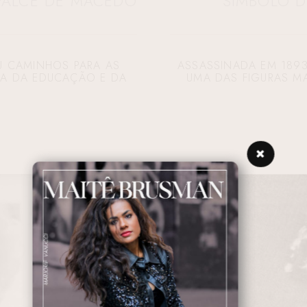
FALCE DE MACEDO
SÍMBOLO D
IU CAMINHOS PARA AS
ASSASSINADA EM 189
IA DA EDUCAÇÃO E DA
UMA DAS FIGURAS M