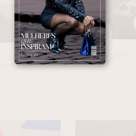
A VÊNUS 
E MISTUROU A
NA POESIA