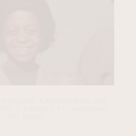
 MARQUES: A ENGENHEIRA QUE
MPO, O RACISMO E O MACHISMO
NO BRASIL