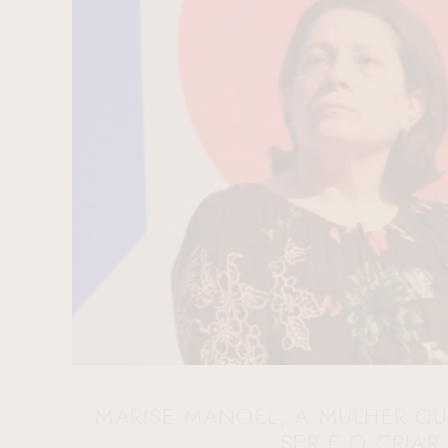
MARISE MANOEL, A MULHER QU
SER E O CRIAR