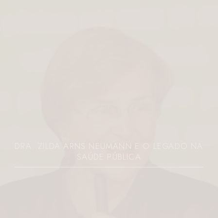
DRA. ZILDA ARNS NEUMANN E O LEGADO NA
SAÚDE PÚBLICA