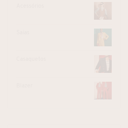
Acessórios
Saias
Casaquetos
Blazer