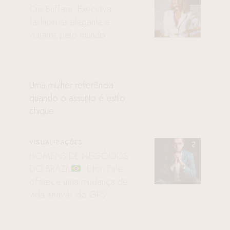
Cris Buffara: Executiva,
fashionista elegante e
viajante pelo mundo
Uma mulher referência
quando o assunto é estilo
chique
VISUALIZAÇÕES
HOMENS DE NEGÓCIOS
DO BRAZIL
: Elton Euler
oferece uma mudança de
vida através do GPS