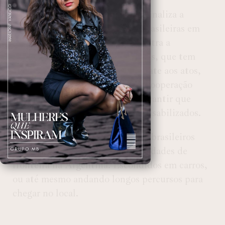
A extradição dos 63 brasileiros sinaliza a
determinação das instituições brasileiras em
punir aqueles que atentaram contra a
democracia. Alexandre de Moraes, que tem
sido uma figura central no combate aos atos,
reafirmou em sua decisão que a cooperação
internacional é essencial para garantir que
todos os envolvidos sejam responsabilizados.
A Polícia Federal sabe que esses brasileiros
entraram sem passar pelas autoridades de
fronteira na Argentina. Escondidos em carros,
ou até mesmo andando longos percursos para
chegar no local.