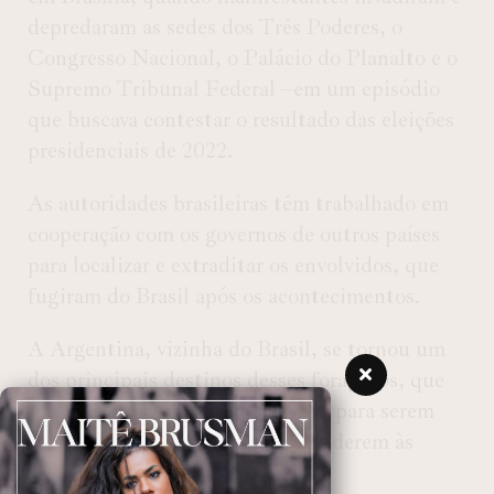
depredaram as sedes dos Três Poderes, o
Congresso Nacional, o Palácio do Planalto e o
Supremo Tribunal Federal –em um episódio
que buscava contestar o resultado das eleições
presidenciais de 2022.
As autoridades brasileiras têm trabalhado em
cooperação com os governos de outros países
para localizar e extraditar os envolvidos, que
fugiram do Brasil após os acontecimentos.
A Argentina, vizinha do Brasil, se tornou um
dos principais destinos desses foragidos, que
agora enfrentam o processo legal para serem
trazidos de volta ao país e responderem às
acusações.