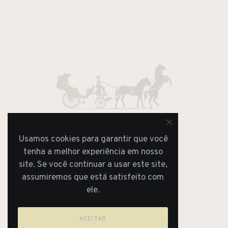
Usamos cookies para garantir que você
JORNAL
tenha a melhor experiência em nosso
REVISTA
site. Se você continuar a usar este site,
assumiremos que está satisfeito com
ele.
ACEITAR