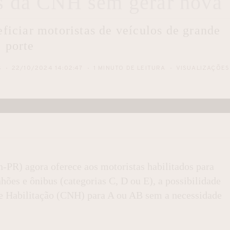
as da CNH sem gerar nova
iciar motoristas de veículos de grande
porte
S
22/10/2024 14:02:47
1 MINUTO DE LEITURA
VISUALIZAÇÕES
-PR) agora oferece aos motoristas habilitados para
ões e ônibus (categorias C, D ou E), a possibilidade
 de Habilitação (CNH) para A ou AB sem a necessidade