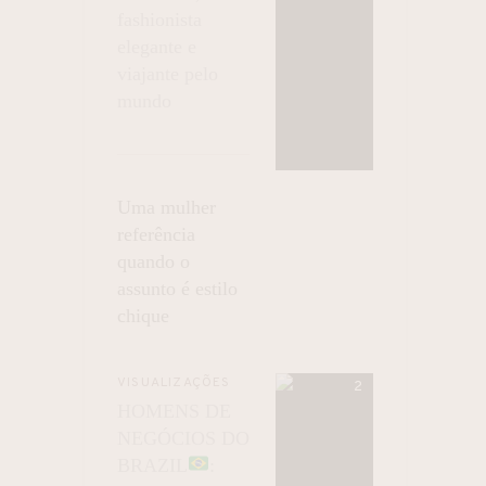
fashionista
elegante e
viajante pelo
mundo
Uma mulher
referência
quando o
assunto é estilo
chique
VISUALIZAÇÕES
HOMENS DE
NEGÓCIOS DO
BRAZIL
: