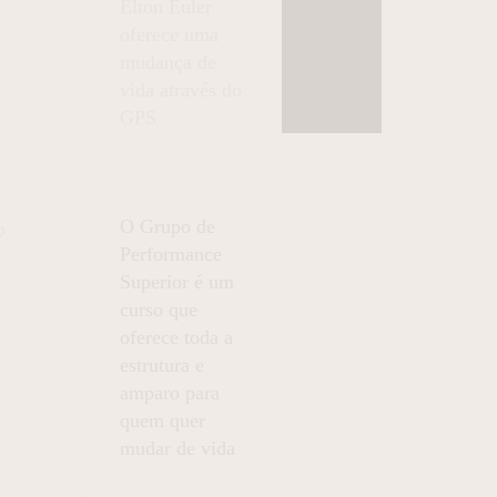
Elton Euler
oferece uma
mudança de
vida através do
GPS
O Grupo de
O
Performance
Superior é um
curso que
oferece toda a
estrutura e
amparo para
quem quer
mudar de vida