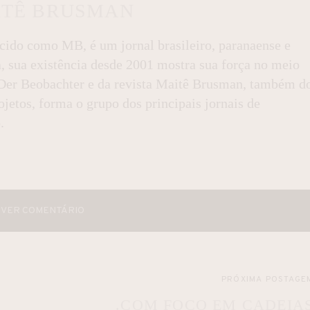
ITÊ BRUSMAN
do como MB, é um jornal brasileiro, paranaense e
a, sua existência desde 2001 mostra sua força no meio
l Der Beobachter e da revista Maitê Brusman, também d
jetos, forma o grupo dos principais jornais de
.
VER COMENTÁRIO
PRÓXIMA POSTAGE
.COM FOCO EM CADEIA