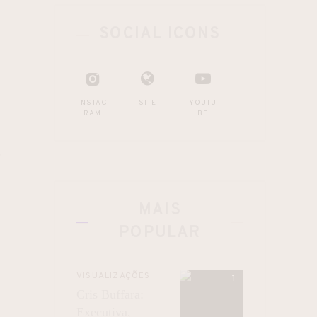
SOCIAL ICONS
INSTAG
SITE
YOUTU
RAM
BE
o
MAIS
POPULAR
VISUALIZAÇÕES
Cris Buffara:
Executiva,