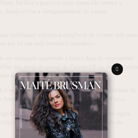
epar, facilita o processo para quem não exerce a
, deseja evitar a obrigatoriedade do exame
tas continuam sujeitos à exigência do exame, sob pena
o em lei em todo território brasileiro.
e ser realizado mantendo a foto e data de vencimento
nline, por meio do portal do Detran-PR ou do aplicativ
axa de R$ 90,10.
l, é necessário agendar um horário em uma unidade do
 foto e CPF, além de efetuar o pagamento da taxa.
ignificativa para os motoristas do Paraná, que agora
 rápida e econômica, fortalecendo a agilidade do