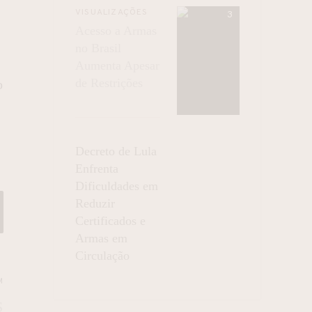
VISUALIZAÇÕES
Acesso a Armas
no Brasil
Aumenta Apesar
de Restrições
o
Decreto de Lula
Enfrenta
Dificuldades em
Reduzir
Certificados e
Armas em
Circulação
M
S