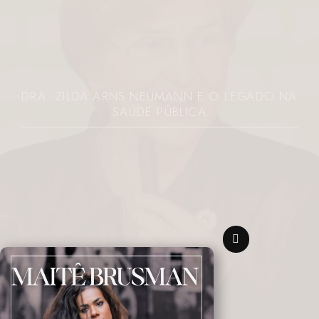
DRA. ZILDA ARNS NEUMANN E O LEGADO NA
SAÚDE PÚBLICA