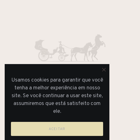
Usamos cookies para garantir que você
REVISTA
tenha a melhor experiência em nosso
JORNAL
site. Se você continuar a usar este site,
assumiremos que está satisfeito com
ele.
ACEITAR