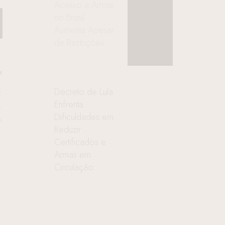
Acesso a Armas
no Brasil
Aumenta Apesar
de Restrições
M
E
Decreto de Lula
L
Enfrenta
A
Dificuldades em
Reduzir
Certificados e
Armas em
Circulação