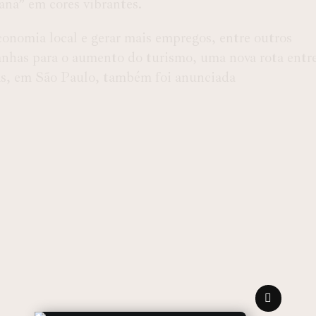
aná” em cores vibrantes.
conomia local e gerar mais empregos, entre outros
panhas para o aumento do turismo, uma nova rota entr
s, em São Paulo, também foi anunciada