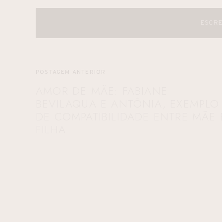
ESCRE
POSTAGEM ANTERIOR
AMOR DE MÃE: FABIANE
BEVILAQUA E ANTÔNIA, EXEMPLO
DE COMPATIBILIDADE ENTRE MÃE 
FILHA