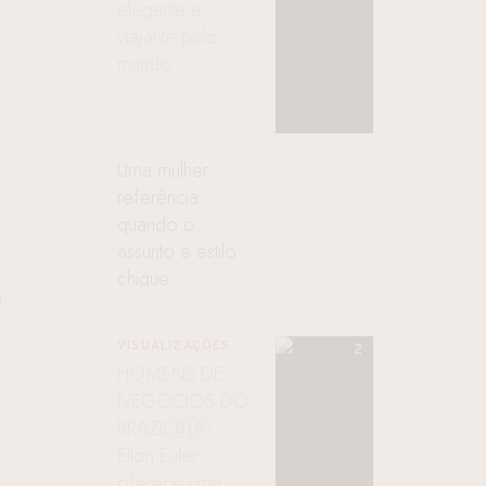
elegante e
viajante pelo
mundo
Uma mulher
referência
quando o
assunto é estilo
chique
.
VISUALIZAÇÕES
HOMENS DE
NEGÓCIOS DO
BRAZIL🇧🇷:
Elton Euler
oferece uma