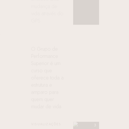
mudança de
vida através do
GPS
O Grupo de
Performance
Superior é um
curso que
oferece toda a
estrutura e
amparo para
quem quer
mudar de vida
VISUALIZAÇÕES