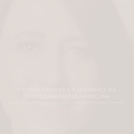
CRISTINA PALMAKA E A LIDERANÇA NA
TECNOLOGIA LATINO-AMERICANA