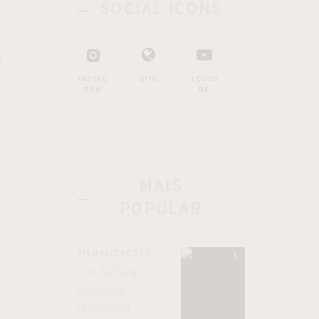
SOCIAL ICONS
e
INSTAG
SITE
YOUTU
RAM
BE
MAIS
POPULAR
VISUALIZAÇÕES
Cris Buffara:
Executiva,
fashionista