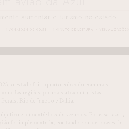
m avião da Azul
stamente aumentar o turismo no estado
S
11/04/2024 08:00:52
1 MINUTO DE LEITURA
VISUALIZAÇÕE
23, o estado foi o quarto colocado com mais
o uma das regiões que mais atraem turistas
Gerais, Rio de Janeiro e Bahia.
bjetivo é aumentá-lo cada vez mais. Por essa razão,
egião foi implementada, contando com aeronaves da