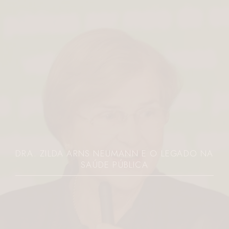
DRA. ZILDA ARNS NEUMANN E O LEGADO NA
SAÚDE PÚBLICA