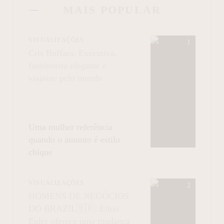
MAIS POPULAR
VISUALIZAÇÕES
Cris Buffara: Executiva,
fashionista elegante e
viajante pelo mundo
Uma mulher referência
quando o assunto é estilo
chique
VISUALIZAÇÕES
HOMENS DE NEGÓCIOS
DO BRAZIL🇧🇷: Elton
Euler oferece uma mudança