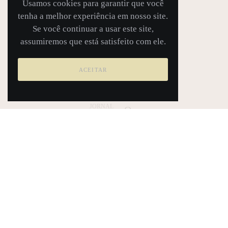
Usamos cookies para garantir que você
tenha a melhor experiência em nosso site.
Se você continuar a usar este site,
assumiremos que está satisfeito com ele.
ACEITAR
REVISTA
Mulh
eres
JORNAL
Que
Jornal
Inspir
Maitê
am
Brusman
Outra
– Out/24
s
Mulh
eres 3