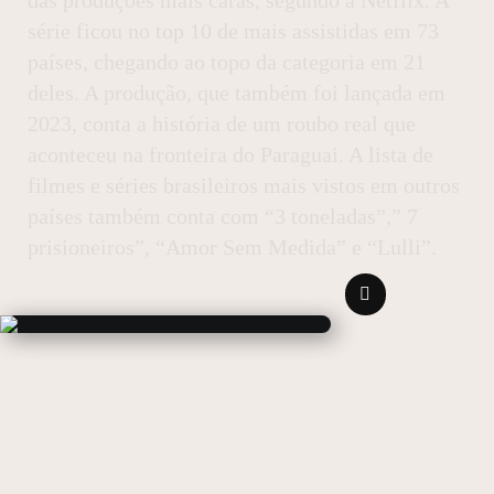
série ficou no top 10 de mais assistidas em 73
países, chegando ao topo da categoria em 21
deles. A produção, que também foi lançada em
2023, conta a história de um roubo real que
aconteceu na fronteira do Paraguai. A lista de
filmes e séries brasileiros mais vistos em outros
países também conta com “3 toneladas”,” 7
prisioneiros”, “Amor Sem Medida” e “Lulli”.