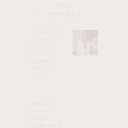
MAIS
a
POPULAR
VISUALIZAÇÕES
Cris Buffara:
Executiva,
fashionista
elegante e
viajante pelo
mundo
s
Uma mulher
referência
quando o
assunto é estilo