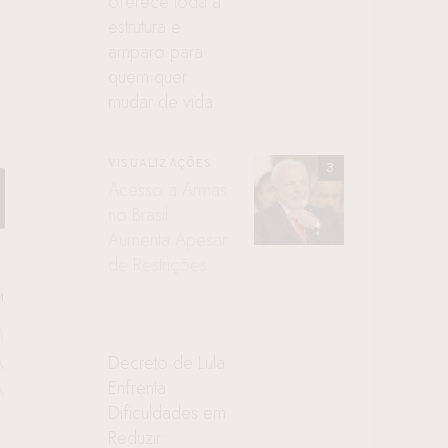
oferece toda a
estrutura e
amparo para
quem quer
mudar de vida
VISUALIZAÇÕES
Acesso a Armas
no Brasil
Aumenta Apesar
de Restrições
M
M
A
Decreto de Lula
A
Enfrenta
Dificuldades em
Reduzir