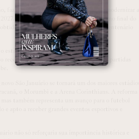
ão, faz parte de um plano ambicioso para modernizar 
 2027. A previsão é que as obras comecem no final do
 obtidos, e estejam concluídas no ano do centenário
 o estádio mais competitivo em termos de
rio recebesse eventos de maior porte, como partidas
ube.
o novo São Januário se tornará um dos maiores estádio
aracanã, o Morumbi e a Arena Corinthians. A reforma
, mas também representa um avanço para o futebol
o e apto a receber grandes eventos esportivos e
rio não só reforçaria sua importância histórica e