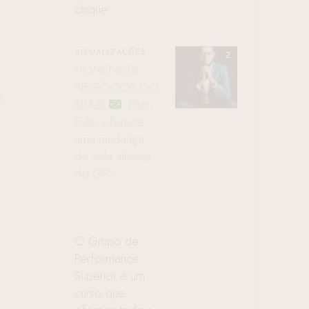
chique
VISUALIZAÇÕES
HOMENS DE
NEGÓCIOS DO
O
BRAZIL
: Elton
Euler oferece
uma mudança
de vida através
do GPS
O Grupo de
Performance
Superior é um
curso que