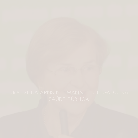
O LEGADO NA
JOVEM É MORTA A FACADAS 
PARANÁ