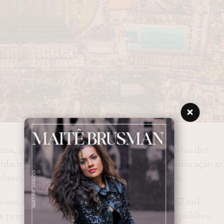
ma, pode em breve entrar no seleto grupo das dez
cidade de público. O clube estuda uma modificação n
planejado para comportar 47.383 torcedores.
esse número, elevando a capacidade para 57 mil
s principais estádios do país em termos de público.