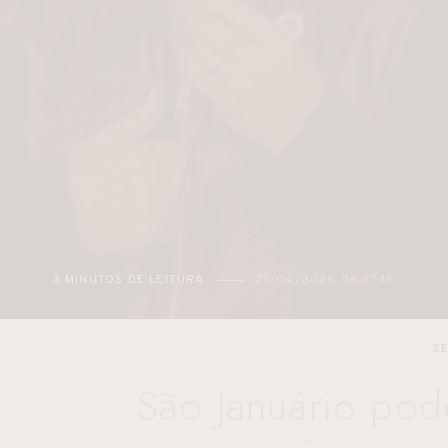
2026 08:37:15
2 MINUTOS DE LEITURA
27/04/
S
São Januário pod