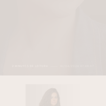
2026 07:48:07
3 MINUTOS DE LEITURA
15/04/