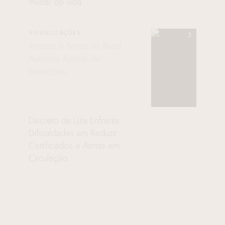
mudar de vida
VISUALIZAÇÕES
Acesso a Armas no Brasil
Aumenta Apesar de
Restrições
Decreto de Lula Enfrenta
Dificuldades em Reduzir
Certificados e Armas em
Circulação