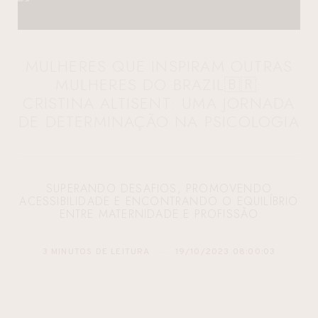
MULHERES QUE INSPIRAM OUTRAS
MULHERES DO BRAZIL🇧🇷:
CRISTINA ALTISENT: UMA JORNADA
DE DETERMINAÇÃO NA PSICOLOGIA
SUPERANDO DESAFIOS, PROMOVENDO
ACESSIBILIDADE E ENCONTRANDO O EQUILÍBRIO
ENTRE MATERNIDADE E PROFISSÃO
3 MINUTOS DE LEITURA
19/10/2023 08:00:03