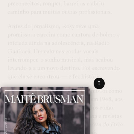
preconceitos, rompeu barreiras e abriu
caminho para muitas outras profissionais.
Antes do jornalismo, Rosy teve uma
promissora carreira como cantora de boleros,
iniciada ainda na adolescência, na Rádio
Guairacá. Um calo nas cordas vocais
interrompeu o sonho musical, mas acabou
levando-a a um novo destino. Foi escrevendo
que ela se encontrou — e fez história.
Seu primeiro trabalho no jornalismo foi como
colunista social do jornal
O Dia
, em 1948, aos
21 anos. Depois, passou por veículos como
Estado do Paraná
,
Diário do Paraná
e revistas
culturais e sociais. Mas foi na
Gazeta do Povo
que construiu um dos vínculos mais