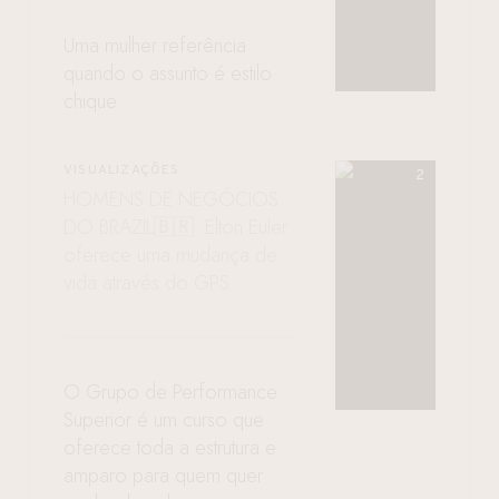
Uma mulher referência
quando o assunto é estilo
chique
VISUALIZAÇÕES
HOMENS DE NEGÓCIOS
DO BRAZIL🇧🇷: Elton Euler
oferece uma mudança de
vida através do GPS
O Grupo de Performance
Superior é um curso que
oferece toda a estrutura e
amparo para quem quer