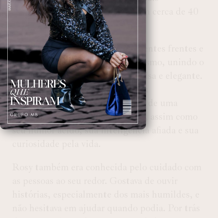
duradouros de sua trajetória, com cerca de 40
anos de trabalho.
Na
Gazeta
, Rosy atuou em diferentes frentes e
se destacou como editora de turismo, unindo o
amor pelas viagens à escrita precisa e elegante.
Mesmo após se aposentar, seguiu
frequentando a redação por mais de uma
década. Sua mesa permaneceu lá, assim como
seu humor ácido, sua inteligência afiada e sua
curiosidade pela vida.
Rosy também era conhecida pelo cuidado com
as pessoas ao seu redor. Gostava de ouvir
histórias, especialmente dos mais humildes, e
não hesitava em ajudar quando podia. Por trás