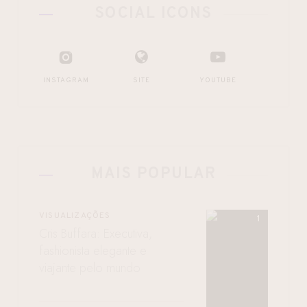
SOCIAL ICONS
INSTAGRAM
SITE
YOUTUBE
MAIS POPULAR
VISUALIZAÇÕES
Cris Buffara: Executiva,
fashionista elegante e
viajante pelo mundo