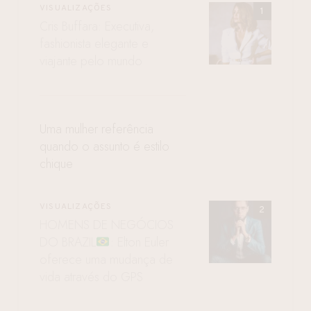
VISUALIZAÇÕES
Cris Buffara: Executiva,
fashionista elegante e
viajante pelo mundo
Uma mulher referência
quando o assunto é estilo
chique
VISUALIZAÇÕES
HOMENS DE NEGÓCIOS
DO BRAZIL
: Elton Euler
oferece uma mudança de
vida através do GPS