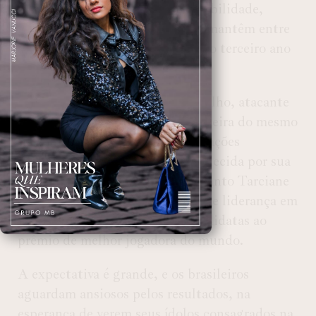
talentosos da atualidade. Sua habilidade,
velocidade e poder de decisão o mantêm entre
os finalistas da Bola de Ouro pelo terceiro ano
consecutivo.
No futebol feminino, Gabi Portilho, atacante
do Corinthians, e Tarciane, zagueira do mesmo
clube, também brilham com atuações
impressionantes. Portilho é conhecida por sua
versatilidade e faro de gol, enquanto Tarciane
se destaca pela solidez defensiva e liderança em
campo, fazendo delas fortes candidatas ao
prêmio de melhor jogadora do mundo.
A expectativa é grande, e os brasileiros
aguardam ansiosos pelos resultados, na
esperança de verem seus ídolos consagrados na