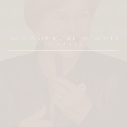
 NA
JOVEM É MORTA A FACADAS PELO EX N
PARANÁ