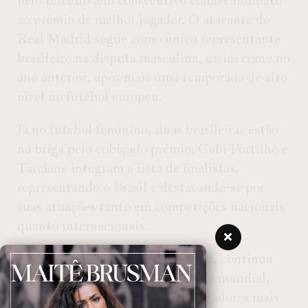
pelo terceiro ano consecutivo como candidato
ao prêmio de melhor jogador. O atacante do
Real Madrid segue como único representante
brasileiro na disputa masculina, assim como no
ano anterior, após mais uma temporada de alto
nível no futebol europeu.
Já no futebol feminino, duas brasileiras estão
na briga pelo cobiçado prêmio. Gabi Portilho e
Tarciane integram a lista de finalistas,
representando o Brasil e destacando-se por
suas atuações tanto em competições nacionais
quanto internacionais.
Vini Jr., destaque do Real Madrid, continua
sua ascensão meteórica no futebol mundial,
consolidando-se como um dos jogadores mais