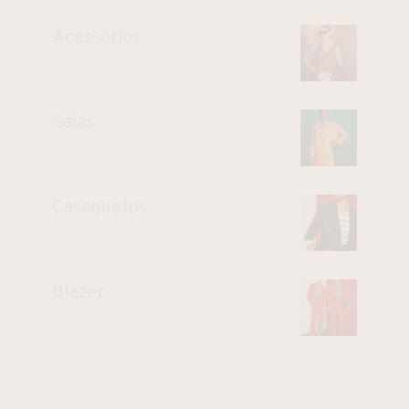
Acessórios
Saias
Casaquetos
Blazer