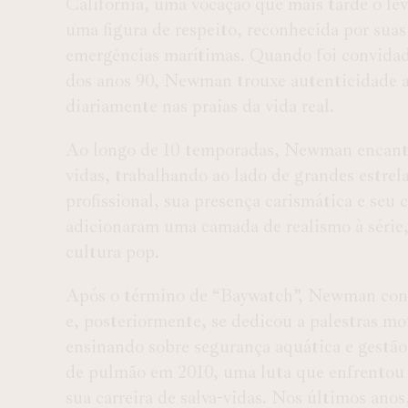
Califórnia, uma vocação que mais tarde o leva
uma figura de respeito, reconhecida por suas
emergências marítimas. Quando foi convidado
dos anos 90, Newman trouxe autenticidade ao 
diariamente nas praias da vida real.
Ao longo de 10 temporadas, Newman encanto
vidas, trabalhando ao lado de grandes estre
profissional, sua presença carismática e seu
adicionaram uma camada de realismo à série
cultura pop.
Após o término de “Baywatch”, Newman cont
e, posteriormente, se dedicou a palestras mo
ensinando sobre segurança aquática e gestão
de pulmão em 2010, uma luta que enfrentou
sua carreira de salva-vidas. Nos últimos an