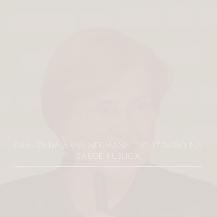
DRA. ZILDA ARNS NEUMANN E O LEGADO NA
SAÚDE PÚBLICA