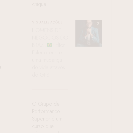
chique
VISUALIZAÇÕES
HOMENS DE
NEGÓCIOS DO
BRAZIL
: Elton
Euler oferece
uma mudança
a
de vida através
do GPS
O Grupo de
Performance
Superior é um
curso que