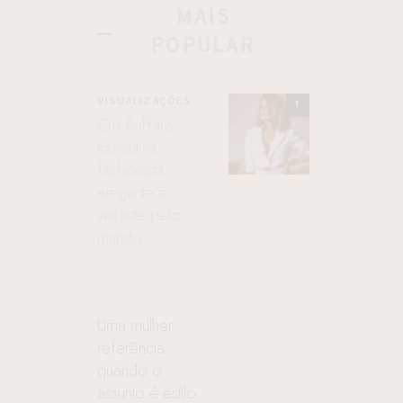
MAIS
POPULAR
VISUALIZAÇÕES
Cris Buffara:
Executiva,
fashionista
elegante e
viajante pelo
mundo
Uma mulher
referência
quando o
assunto é estilo