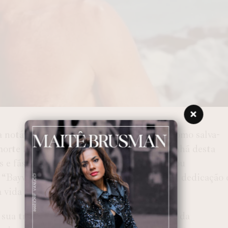
notável na televisão e por seu trabalho como salva-
 morte foi confirmada por familiares na manhã desta
os e fãs do mundo todo. Ele, que conquistou
e “Baywatch”, deixa um legado de coragem, dedicação 
vida real como salva-vidas.
 trajetória como salva-vidas nas praias da