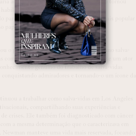
ria ao estrelato. Seu trabalho nas praias o tornou
 habilidades no resgate e sua liderança em
 para participar de “Baywatch”, a série mais popular
papel, pois vivenciava no set o que fazia
u o público interpretando a si mesmo como salva-
las como David Hasselhoff. Embora não fosse um ator
 conhecimento genuíno do trabalho de salva-vidas
, conquistando admiradores e tornando-o um ícone da
inuou a trabalhar como salva-vidas em Los Angeles
tivacionais, compartilhando suas experiências e
 de crises. Ele também foi diagnosticado com câncer
 com a mesma determinação que o caracterizava em
os, Newman manteve uma vida mais reservada, focando