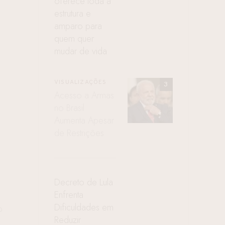
oferece toda a
estrutura e
amparo para
quem quer
mudar de vida
VISUALIZAÇÕES
Acesso a Armas
no Brasil
Aumenta Apesar
de Restrições
Decreto de Lula
Enfrenta
Dificuldades em
O
Reduzir