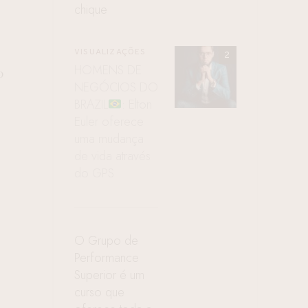
chique
VISUALIZAÇÕES
HOMENS DE
o
NEGÓCIOS DO
BRAZIL
: Elton
Euler oferece
uma mudança
de vida através
do GPS
O Grupo de
Performance
Superior é um
curso que