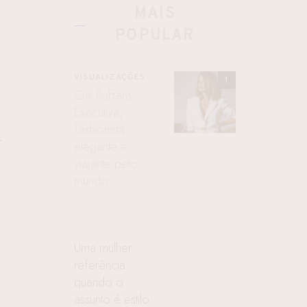
MAIS
POPULAR
VISUALIZAÇÕES
Cris Buffara:
Executiva,
fashionista
r
elegante e
viajante pelo
mundo
Uma mulher
referência
quando o
assunto é estilo