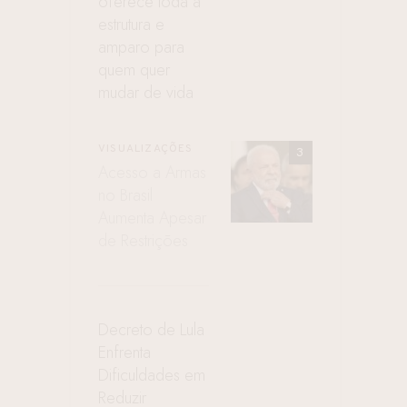
oferece toda a
estrutura e
amparo para
quem quer
mudar de vida
VISUALIZAÇÕES
Acesso a Armas
no Brasil
Aumenta Apesar
de Restrições
Decreto de Lula
Enfrenta
Dificuldades em
Reduzir