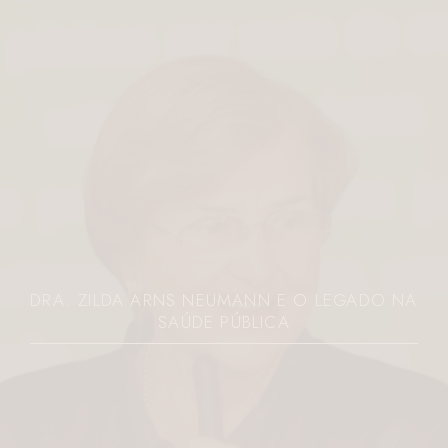
DRA. ZILDA ARNS NEUMANN E O LEGADO NA
SAÚDE PÚBLICA