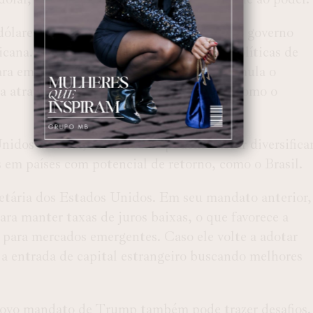
dólares para o Brasil em um eventual novo governo
ana. Trump é conhecido por priorizar políticas de
ra empresas, o que, historicamente, estimula o
 atratividade de mercados emergentes, como o
idos acelerar, investidores podem buscar diversifica
os em países com potencial de retorno, como o Brasil.
netária dos Estados Unidos. Em seu mandato anterior,
ra manter taxas de juros baixas, o que favorece a
s para mercados emergentes. Caso ele volte a adotar
m a entrada de capital estrangeiro buscando melhores
novo mandato de Trump também pode trazer desafios.