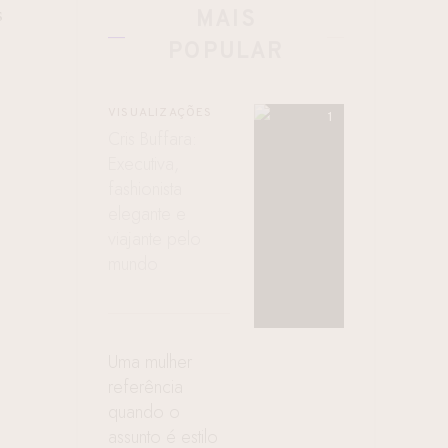
s
MAIS
POPULAR
VISUALIZAÇÕES
Cris Buffara:
Executiva,
fashionista
elegante e
viajante pelo
mundo
Uma mulher
referência
quando o
assunto é estilo