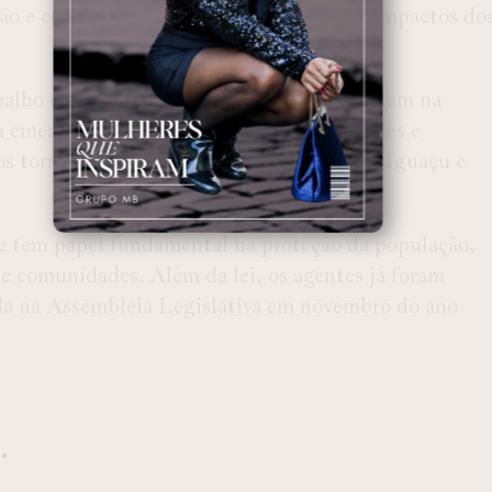
ão e conscientização e ajuda a reduzir os impactos do
alho dos agentes da Defesa Civil, que atuam na
a emergências como enchentes, tempestades e
os tornados registrados em Rio Bonito do Iguaçu e
 e tem papel fundamental na proteção da população,
e comunidades. Além da lei, os agentes já foram
da na Assembleia Legislativa em novembro do ano