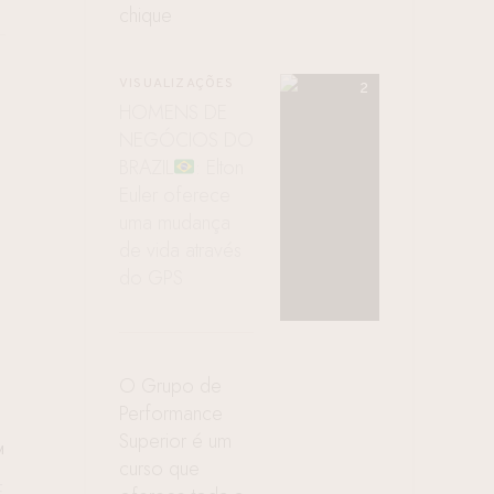
chique
VISUALIZAÇÕES
HOMENS DE
NEGÓCIOS DO
BRAZIL
: Elton
Euler oferece
uma mudança
de vida através
do GPS
O Grupo de
Performance
Superior é um
M
curso que
E