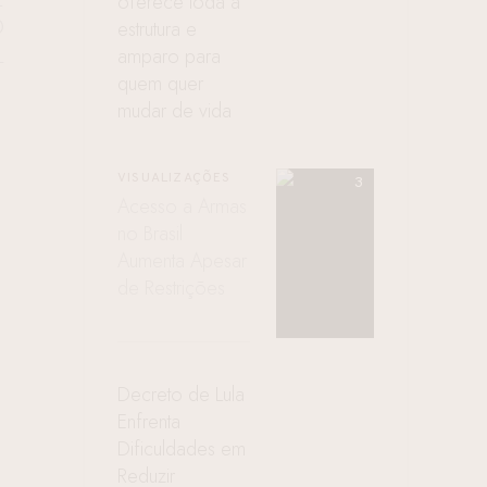
oferece toda a
O
estrutura e
L
amparo para
quem quer
mudar de vida
VISUALIZAÇÕES
Acesso a Armas
no Brasil
Aumenta Apesar
de Restrições
Decreto de Lula
Enfrenta
Dificuldades em
Reduzir