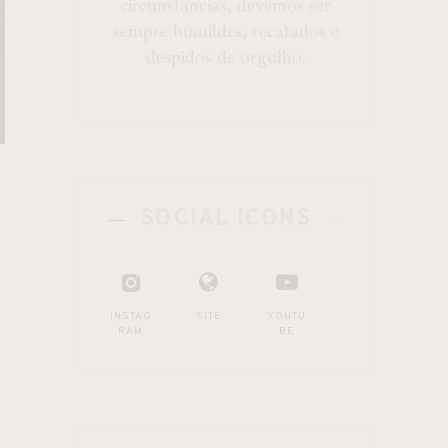
circunstâncias, devemos ser
sempre humildes, recatados e
despidos de orgulho.
SOCIAL ICONS
INSTAG
SITE
YOUTU
RAM
BE