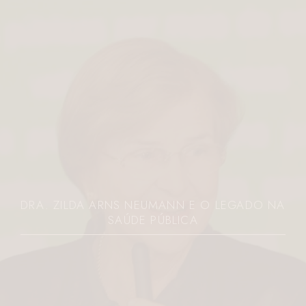
DRA. ZILDA ARNS NEUMANN E O LEGADO NA
SAÚDE PÚBLICA