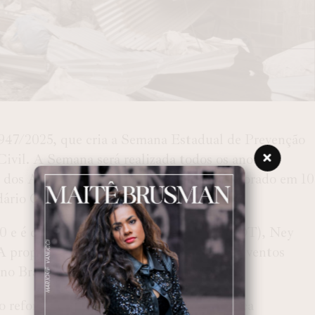
947/2025, que cria a Semana Estadual de Prevenção
ivil. A Semana será realizada todos os anos na
 dos Agentes da Defesa Civil será comemorado em 10
dário Oficial do Estado.
050 e é de autoria dos deputados Goura (PDT), Ney
A proposta surgiu diante do aumento de eventos
no Brasil nos últimos anos.
 reforça a prevenção como política pública