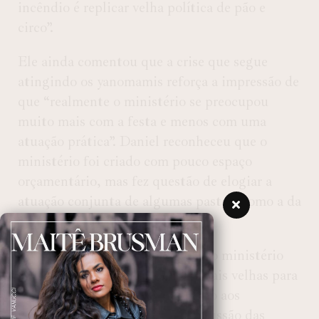
incêndio é replicar velha política de pão e
circo”.
Ele ainda comentou que a crise que segue
atingindo os yanomamis reforça a impressão de
que “realmente o ministério se preocupou
muito mais com a festa e menos com uma
atuação prática”. Daniel reconheceu que o
ministério foi criado com pouco espaço
orçamentário, mas fez questão de elogiar a
atuação conjunta de algumas pastas, como a da
Saúde.
O ativista indígena afirmou que o ministério
deveria convocar as lideranças mais velhas para
uma conversa e dar protagonismo aos
indígenas. Após a grande repercussão das