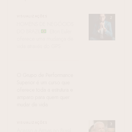
VISUALIZAÇÕES
HOMENS DE NEGÓCIOS
DO BRAZIL
: Elton Euler
oferece uma mudança de
vida através do GPS
O Grupo de Performance
Superior é um curso que
oferece toda a estrutura e
amparo para quem quer
mudar de vida
VISUALIZAÇÕES
Acesso a Armas no Brasil