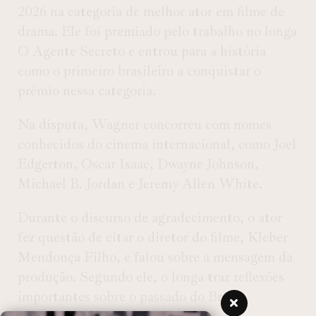
2026 na categoria de melhor ator em filme de
drama. Ele foi premiado pelo trabalho no longa
O Agente Secreto e entrou para a história
como o primeiro brasileiro a conquistar o
prêmio nessa categoria.
Na disputa, Wagner concorreu com nomes
conhecidos do cinema internacional, como Joel
Edgerton, Oscar Isaac, Dwayne Johnson,
Michael B. Jordan e Jeremy Allen White.
Durante o discurso de agradecimento, o ator
fez questão de citar o diretor do filme, Kleber
Mendonça Filho, e falou sobre a mensagem da
produção. Segundo ele, o longa traz reflexões
importantes sobre o passado do Brasil.