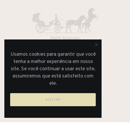
Usamos cookies para garantir que você
JORNAL
REVISTA
tenha a melhor experiência em nosso
site. Se você continuar a usar este site,
assumiremos que está satisfeito com
ele.
ACEITAR