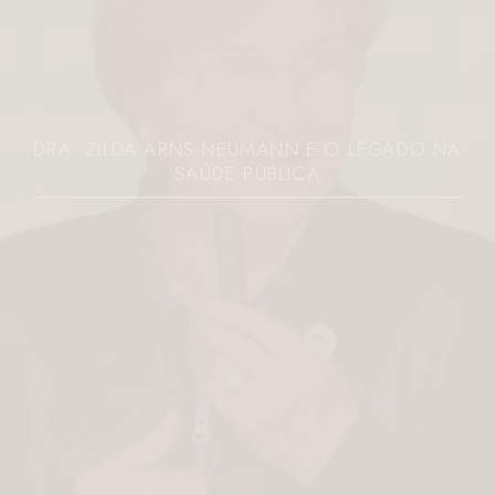
DRA. ZILDA ARNS NEUMANN E O LEGADO NA
SAÚDE PÚBLICA