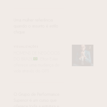
Uma mulher referência
quando o assunto é estilo
chique
VISUALIZAÇÕES
HOMENS DE NEGÓCIOS
DO BRAZIL
: Elton Euler
oferece uma mudança de
vida através do GPS
O Grupo de Performance
Superior é um curso que
oferece toda a estrutura e