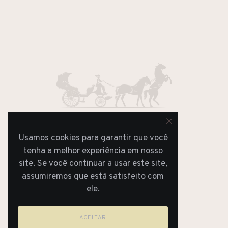
Usamos cookies para garantir que você
JORNAL
tenha a melhor experiência em nosso
REVISTA
site. Se você continuar a usar este site,
assumiremos que está satisfeito com
ele.
ACEITAR