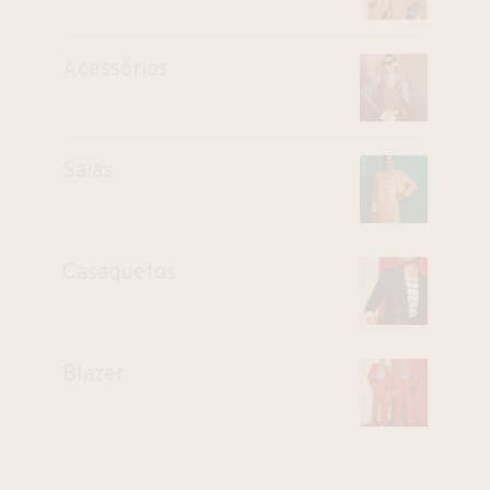
Acessórios
Saias
Casaquetos
Blazer