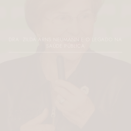
DRA. ZILDA ARNS NEUMANN E O LEGADO NA
SAÚDE PÚBLICA