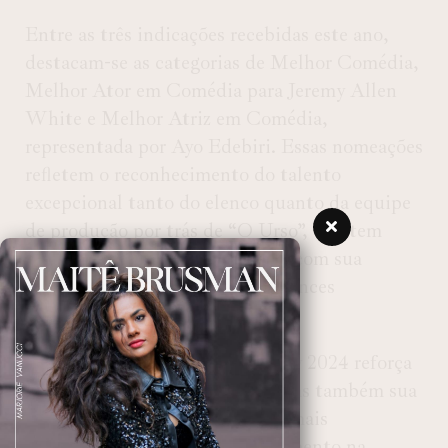
Entre as três indicações recebidas este ano,
destacam-se as categorias de Melhor Comédia,
Melhor Ator em Comédia para Jeremy Allen
White e Melhor Atriz em Comédia,
representada por Ayo Edebiri. Essas nomeações
refletem o reconhecimento do talento
excepcional tanto do elenco quanto da equipe
de produção por trás de “O Urso”, que tem
cativado espectadores e críticos com sua
abordagem inovadora e performances
memoráveis.
O sucesso de “O Urso” no Emmy 2024 reforça
não apenas sua popularidade, mas também sua
influência como uma das séries mais
comentadas e aclamadas do momento na