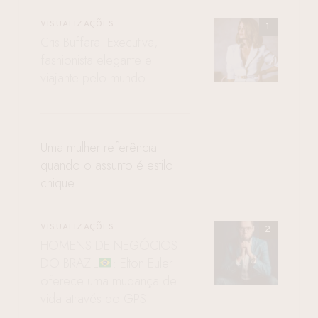
VISUALIZAÇÕES
Cris Buffara: Executiva,
fashionista elegante e
viajante pelo mundo
Uma mulher referência
quando o assunto é estilo
chique
VISUALIZAÇÕES
HOMENS DE NEGÓCIOS
DO BRAZIL
: Elton Euler
oferece uma mudança de
vida através do GPS