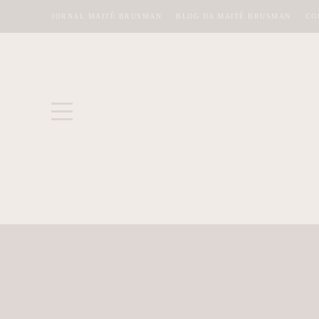
JORNAL MAITÊ BRUSMAN
BLOG DA MAITÊ BRUSMAN
CO