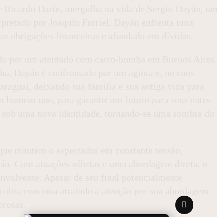
r Ricardo Darín, mergulha na vida de Sergio Dayán, u
rpretado por Joaquín Furriel, Dayán enfrenta uma
as obrigações financeiras e afundado em dívidas.
do por um atentado com carro-bomba em Buenos Aires.
ha, Dayán é confrontado por um agiota e, no caos
araguai, deixando sua família e sua antiga vida para
um homem que, para garantir um futuro para seus entes
ve sob uma nova identidade, tornando-se uma sombra do
que mantém o espectador em constante tensão,
yán. Com atuações sóbrias e uma abordagem direta, o
nvolvente. Apesar de seu final potencialmente
 obra continua atraindo a atenção por sua abordagem
orosas.