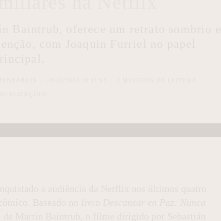
miliares na Netflix
ín Baintrub, oferece um retrato sombrio 
edenção, com Joaquin Furriel no papel
rincipal.
MENTÁRIOS
26/07/2024 10:11:05
2 MINUTOS DE LEITURA
SUALIZAÇÕES
quistado a audiência da Netflix nos últimos quatro
 cômico. Baseado no livro
Descansar en Paz: Nunca
, de Martín Baintrub, o filme dirigido por Sebastián