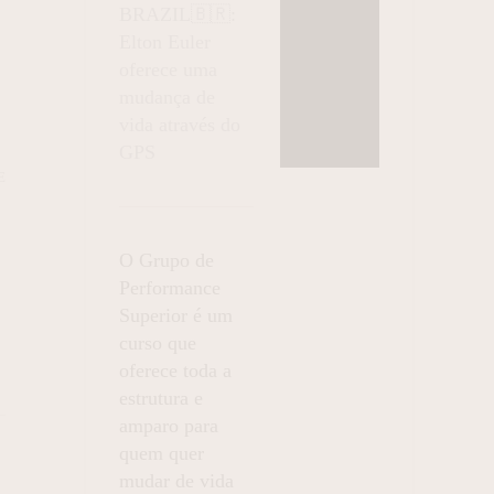
BRAZIL🇧🇷:
Elton Euler
oferece uma
mudança de
vida através do
GPS
E
O Grupo de
Performance
Superior é um
curso que
oferece toda a
estrutura e
amparo para
quem quer
mudar de vida