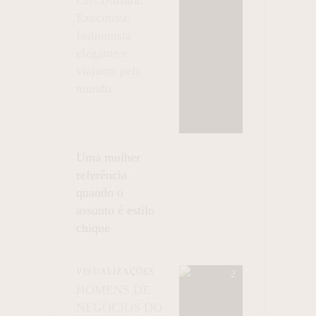
Executiva,
fashionista
elegante e
viajante pelo
mundo
Uma mulher
referência
quando o
assunto é estilo
chique
VISUALIZAÇÕES
HOMENS DE
NEGÓCIOS DO