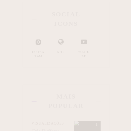
m
SOCIAL
ICONS
INSTAG
SITE
YOUTU
RAM
BE
MAIS
POPULAR
VISUALIZAÇÕES
Cris Buffara: