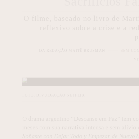
Sacrifícios Fa
O filme, baseado no livro de Mart
reflexivo sobre a crise e a r
p
DA REDAÇÃO MAITÊ BRUSMAN
SEM CO
VI
FOTO: DIVULGAÇÃO NETFLIX
O drama argentino “Descanse em Paz” tem con
meses com sua narrativa intensa e sem alívio
Soñaste con Dejar Todo y Empezar de Nuevo?