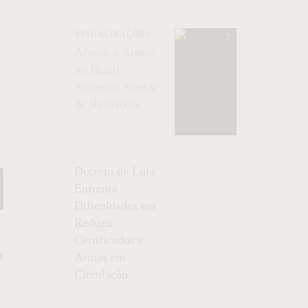
VISUALIZAÇÕES
Acesso a Armas
no Brasil
Aumenta Apesar
de Restrições
Decreto de Lula
Enfrenta
Dificuldades em
Reduzir
Certificados e
Armas em
M
Circulação
º
L