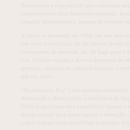
Borensztein e coproduzido pelo renomado ato
empresário em crise financeira profunda. Inte
situação desesperadora, incapaz de cumprir su
A trama se desenrola em 1994, um ano marca
Em meio à celebração do bat mitzvá de sua fil
subsequente ao atentado, decide fugir para o P
trás. O filme explora a dor e o desespero de 
queridos, renuncia ao convívio familiar e vi
que era antes.
“Descanse em Paz” é um suspense dramático 
destacando o dilema ético e emocional de Da
filme proporciona uma experiência intensa e e
decepcionante para quem esperava redenção, a
crua e realista sobre sacrifícios e escolhas dol