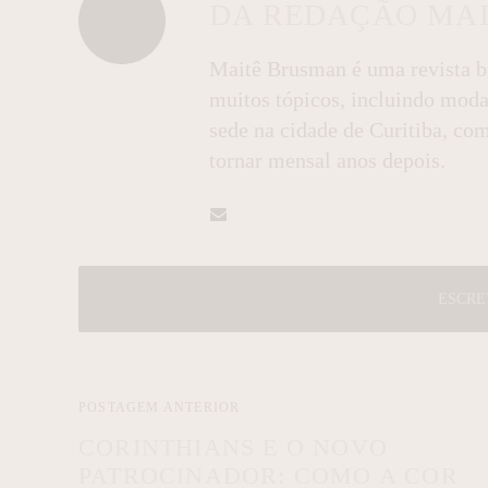
DA REDAÇÃO MA
Maitê Brusman é uma revista br
muitos tópicos, incluindo moda, 
sede na cidade de Curitiba, c
tornar mensal anos depois.
ESCRE
POSTAGEM ANTERIOR
CORINTHIANS E O NOVO
PATROCINADOR: COMO A COR