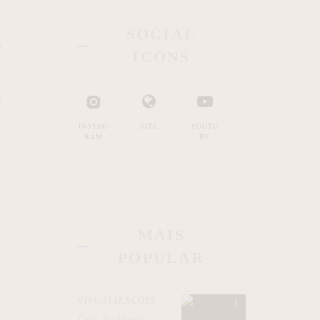
SOCIAL
e
ICONS
a
INSTAG
SITE
YOUTU
RAM
BE
MAIS
POPULAR
VISUALIZAÇÕES
Cris Buffara: