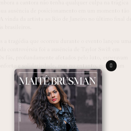
Embora a cantora não tenha qualquer culpa na trágica
 sua ausência de posicionamento em um momento tão
 vinda da artista ao Rio de Janeiro no último final d
 brasileiros.
 a tragédia que ocorreu durante o evento lançou um
da controvérsia foi a ausência de Taylor Swift em
s fãs, profundamente afetados pelo luto, esperavam
nforto e solidariedade, mas no entanto, receberam