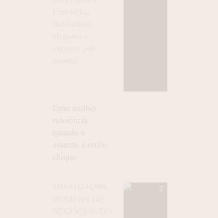
Executiva,
fashionista
elegante e
viajante pelo
mundo
Uma mulher
referência
quando o
assunto é estilo
chique
VISUALIZAÇÕES
HOMENS DE
NEGÓCIOS DO