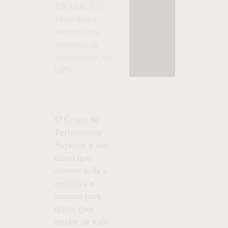
BRAZIL🇧🇷:
Elton Euler
.
oferece uma
mudança de
vida através do
GPS
O Grupo de
Performance
Superior é um
curso que
oferece toda a
estrutura e
amparo para
quem quer
mudar de vida