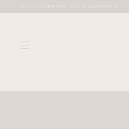
JORNAL MAITÊ BRUSMAN
BLOG DA MAITÊ BRUSMAN
C