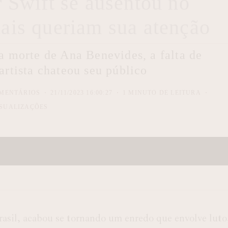
r Swift se ausentou no
is queriam sua atenção
 morte de Ana Benevides, a falta de
rtista chateou seu público
MENTÁRIOS
21/11/2023 16:00:27
1 MINUTO DE LEITURA
SUALIZAÇÕES
sil, acabou se tornando um enredo que envolve luto