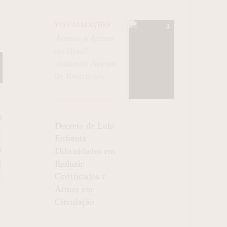
VISUALIZAÇÕES
Acesso a Armas
no Brasil
Aumenta Apesar
de Restrições
M
Decreto de Lula
E
Enfrenta
O
Dificuldades em
M
Reduzir
E
Certificados e
Armas em
Circulação