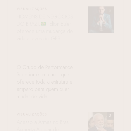
VISUALIZAÇÕES
HOMENS DE NEGÓCIOS
DO BRAZIL
: Elton Euler
oferece uma mudança de
vida através do GPS
O Grupo de Performance
Superior é um curso que
oferece toda a estrutura e
amparo para quem quer
mudar de vida
VISUALIZAÇÕES
Acesso a Armas no Brasil
Aumenta Apesar de