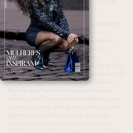
conquistando clientes por meio de reuniões
que organizava.
Atualmente, a empreendedora está imersa em
um projeto que visa compartilhar seu
conhecimento e habilidades para ajudar as
pessoas a alcançar crescimento pessoal e
profissional, aumentar a autoestima e
encontrar mais significado e felicidade na vida.
Sua motivação para escolher essa profissão veio
das dificuldades que enfrentou na infância.
Marcela quer fazer a diferença na vida das
pessoas, com foco especial nas mulheres que,
ao longo dos anos, têm desempenhado papéis
importantes em diversas áreas, buscando
independência emocional e financeira sem
desvalorizar o papel dos homens na sociedade.