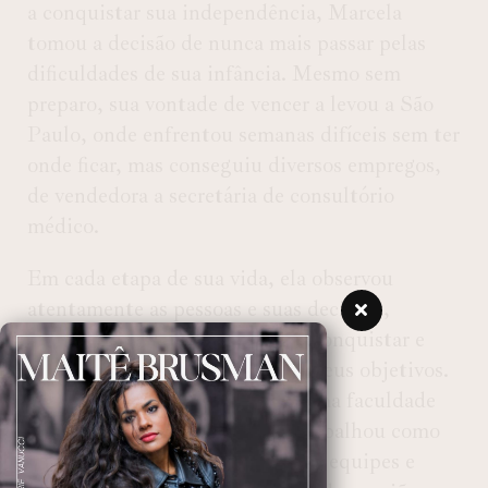
a conquistar sua independência, Marcela
tomou a decisão de nunca mais passar pelas
dificuldades de sua infância. Mesmo sem
preparo, sua vontade de vencer a levou a São
Paulo, onde enfrentou semanas difíceis sem ter
onde ficar, mas conseguiu diversos empregos,
de vendedora a secretária de consultório
médico.
Em cada etapa de sua vida, ela observou
atentamente as pessoas e suas decisões,
desenvolvendo a habilidade de conquistar e
motivar os outros a alcançarem seus objetivos.
Após alguns anos, ela iniciou uma faculdade
de direito e, posteriormente, trabalhou como
assistente jurídica, coordenando equipes e