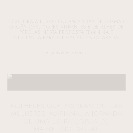
DESCUBRA A FUSÃO ENCANTADORA DE FORMAS
ORGÂNICAS, CORES VIBRANTES E DETALHES DE
PÉROLAS NESTA PROPOSTA FEMININA E
DESTEMIDA PARA A ESTAÇÃO ENSOLARADA
28/08/2023 19:13:07
MULHERES QUE INSPIRAM OUTRAS
MULHERES: MARIANA, A JORNADA
DE UMA ESTRATEGISTA DE
MARKETING DIGITAL