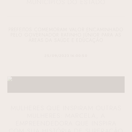
MUNICÍPIOS DO ESTADO
PREFEITOS COMEMORAM VALOR ENCAMINHADO
PELO GOVERNADOR RATINHO JÚNIOR PARA AS
ÁREAS DA SAÚDE E EDUCAÇÃO
25/09/2023 16:00:50
MULHERES QUE INSPIRAM OUTRAS
MULHERES: MARCELA, A
EMPREENDEDORA QUE INSPIRA
COM SUA HISTÓRIA DE SUPERAÇÃO