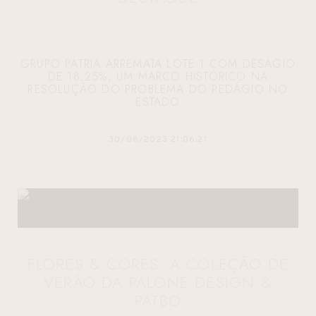
GRUPO PÁTRIA ARREMATA LOTE 1 COM DESÁGIO
DE 18,25%, UM MARCO HISTÓRICO NA
RESOLUÇÃO DO PROBLEMA DO PEDÁGIO NO
ESTADO
30/08/2023 21:06:21
FLORES & CORES: A COLEÇÃO DE
VERÃO DA PALONE DESIGN &
PATBO