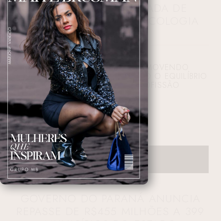
ALTISENT: UMA JORNADA DE
DETERMINAÇÃO NA PSICOLOGIA
SUPERANDO DESAFIOS, PROMOVENDO
ACESSIBILIDADE E ENCONTRANDO O EQUILÍBRIO
ENTRE MATERNIDADE E PROFISSÃO
19/10/2023 08:00:03
GOVERNO DO PARANÁ ANUNCIA
REPASSE DE R$455 MILHÕES A 399