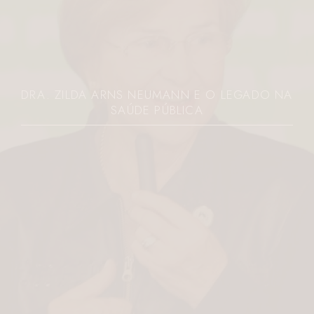
DRA. ZILDA ARNS NEUMANN E O LEGADO NA
SAÚDE PÚBLICA