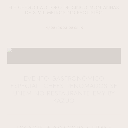
ELE CHEGOU AO TOPO DE CINCO MONTANHAS
DE 8 MIL METROS NO PAQUISTÃO
14/08/2023 08:31:19
EVENTO GASTRONÔMICO
ESPECIAL: CHEFS RENOMADOS SE
UNEM NO RESTAURANTE EMY BY
KAZUO
UMA NOITE DE BOA COMIDA, CULTURA E