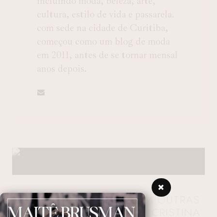
incluindo moda, beleza, arte,
cultura, estilo de vida e passarela.
com sede na cidade de Curitiba,
começou como um blog de moda
em 2011, antes de se tornar mensal
anos depois.
MULHERES QUE INSPIRAM OUTRAS
MULHERES DO BRAZIL
: CRISTINA