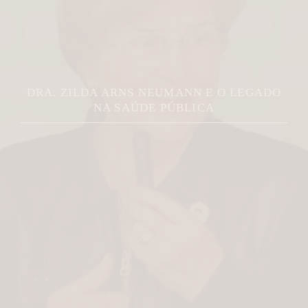
DRA. ZILDA ARNS NEUMANN E O LEGADO
NA SAÚDE PÚBLICA