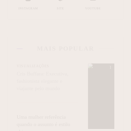
INSTAGRAM
SITE
YOUTUBE
MAIS POPULAR
VISUALIZAÇÕES
Cris Buffara: Executiva,
fashionista elegante e
viajante pelo mundo
Uma mulher referência
quando o assunto é estilo