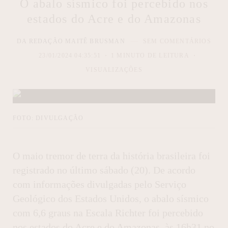
O abalo sísmico foi percebido nos
estados do Acre e do Amazonas
DA REDAÇÃO MAITÊ BRUSMAN
SEM COMENTÁRIOS
23/01/2024 04:35:51
1 MINUTO DE LEITURA
VISUALIZAÇÕES
FOTO: DIVULGAÇÃO
O maio tremor de terra da história brasileira foi
registrado no último sábado (20). De acordo
com informações divulgadas pelo Serviço
Geológico dos Estados Unidos, o abalo sísmico
com 6,6 graus na Escala Richter foi percebido
nos estados do Acre e do Amazonas, às 16h31 no