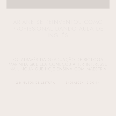
ARIANE SE REINVENTOU COMO
PROFISSIONAL DANDO AULA DE
INGLÊS
FOI ATRAVÉS DA GRADUAÇÃO DE BIÓLOGA
MARINHA QUE ELA COMEÇOU A TER INTERESSE
NA LÍNGUA QUE HOJE ENSINA COM MAESTRIA
2 MINUTOS DE LEITURA
13/01/2024 12:00:44