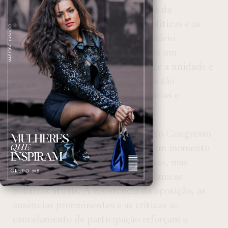
representação da Câmara no palco da
cerimônia acentuou as tensões políticas e as
divergências que persistem no cenário
nacional. As críticas apontam para um
ambiente político polarizado, onde a unidade e
a reflexão sobre eventos históricos são
prejudicadas por disputas partidárias e
estratégias políticas.
Diante desse contexto, o evento no Congresso
Nacional serve não apenas como um momento
de recordação dos ataques golpistas, mas
também como um reflexo das dinâmicas
políticas atuais. A resistência da oposição, as
ausências proeminentes e as críticas ao
cancelamento de participação reforçam a