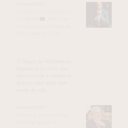
VISUALIZAÇÕES
HOMENS DE NEGÓCIOS
DO BRAZIL
: Elton Euler
oferece uma mudança de
vida através do GPS
O Grupo de Performance
Superior é um curso que
oferece toda a estrutura e
amparo para quem quer
mudar de vida
VISUALIZAÇÕES
Acesso a Armas no Brasil
Aumenta Apesar de