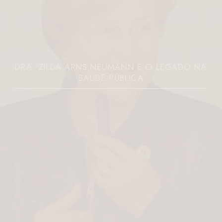
DRA. ZILDA ARNS NEUMANN E O LEGADO NA
SAÚDE PÚBLICA