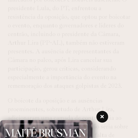
presidente Lula, do PT, enfrentou a
resistência da oposição, que optou por boicotar
o evento, enquanto governadores e líderes do
centrão, incluindo o presidente da Câmara,
Arthur Lira (PP-AL), também não estiveram
presentes. A ausência de representantes da
Câmara no palco, após Lira cancelar sua
participação, gerou críticas, considerando
especialmente a importância do evento na
rememoração dos ataques golpistas de 2023.
O boicote da oposição e as ausências
proeminentes, sobretudo de Arthur Lira,
adicionaram uma camada de controvérsia ao
evento que deveria ser uma reflexão séria sobre
os acontecimentos do passado. A falta de