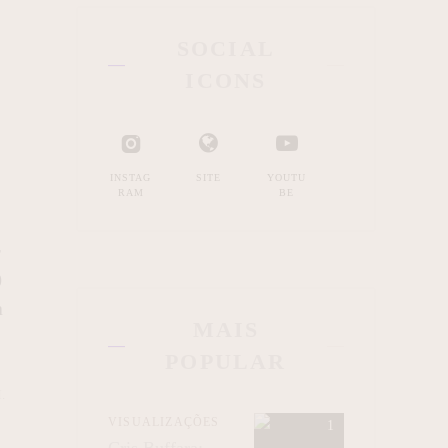
SOCIAL
ICONS
INSTAG
SITE
YOUTU
RAM
BE
r
0
a
MAIS
POPULAR
.
VISUALIZAÇÕES
Cris Buffara: