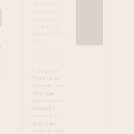
BRAZIL🇧🇷:
Elton Euler
oferece uma
mudança de
vida através do
GPS
M
A
R
O Grupo de
E
Performance
Superior é um
curso que
oferece toda a
estrutura e
amparo para
quem quer
mudar de vida