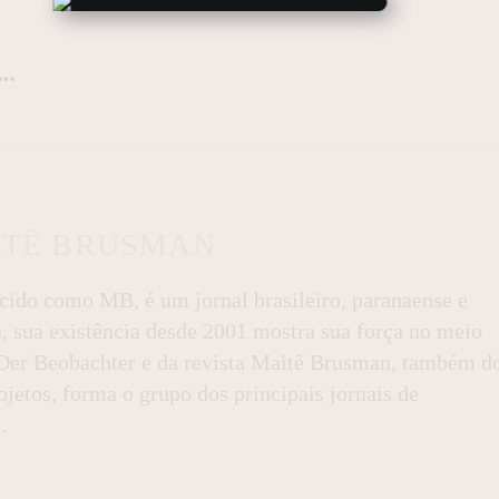
ITÊ BRUSMAN
do como MB, é um jornal brasileiro, paranaense e
a, sua existência desde 2001 mostra sua força no meio
l Der Beobachter e da revista Maitê Brusman, também d
jetos, forma o grupo dos principais jornais de
.