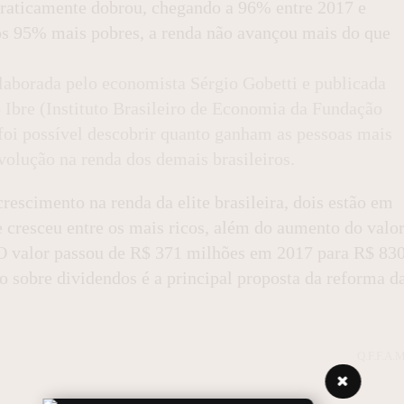
praticamente dobrou, chegando a 96% entre 2017 e
 os 95% mais pobres, a renda não avançou mais do que
laborada pelo economista Sérgio Gobetti e publicada
o Ibre (Instituto Brasileiro de Economia da Fundação
 foi possível descobrir quanto ganham as pessoas mais
volução na renda dos demais brasileiros.
rescimento na renda da elite brasileira, dois estão em
e cresceu entre os mais ricos, além do aumento do valo
 O valor passou de R$ 371 milhões em 2017 para R$ 83
 sobre dividendos é a principal proposta da reforma d
Q.F.F.A.M