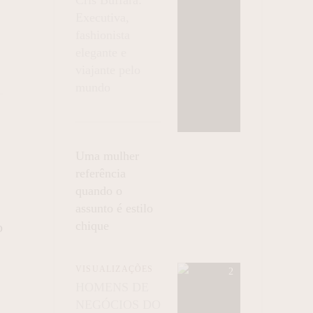
Executiva,
fashionista
elegante e
viajante pelo
mundo
Uma mulher
referência
quando o
assunto é estilo
chique
o
VISUALIZAÇÕES
HOMENS DE
NEGÓCIOS DO