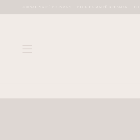
JORNAL MAITÊ BRUSMAN
BLOG DA MAITÊ BRUSMAN
CO