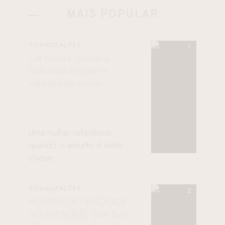
MAIS POPULAR
VISUALIZAÇÕES
Cris Buffara: Executiva,
fashionista elegante e
viajante pelo mundo
Uma mulher referência
quando o assunto é estilo
chique
VISUALIZAÇÕES
HOMENS DE NEGÓCIOS
DO BRAZIL🇧🇷: Elton Euler