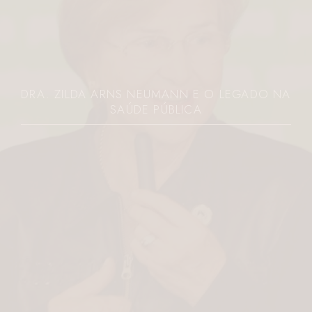
DRA. ZILDA ARNS NEUMANN E O LEGADO NA
SAÚDE PÚBLICA