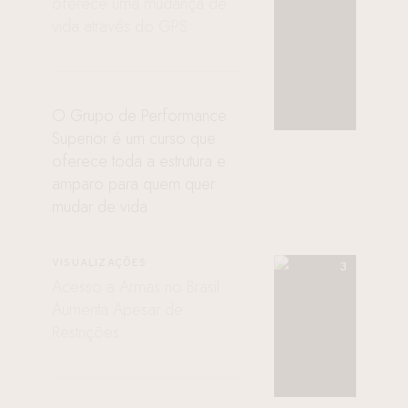
oferece uma mudança de
vida através do GPS
O Grupo de Performance
Superior é um curso que
oferece toda a estrutura e
amparo para quem quer
mudar de vida
VISUALIZAÇÕES
Acesso a Armas no Brasil
Aumenta Apesar de
Restrições