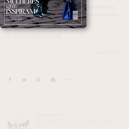
diferentes vozes, corpos e estilos à passarela,
em uma celebração da beleza em suas variadas
formas.
Foto: YouTube/PINK
ENRIQUE GALVÃO
ESCRITO POR
DA REDAÇÃO MAITÊ