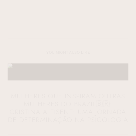
YOU MIGHT ALSO LIKE
MULHERES QUE INSPIRAM OUTRAS
MULHERES DO BRAZIL🇧🇷:
CRISTINA ALTISENT: UMA JORNADA
DE DETERMINAÇÃO NA PSICOLOGIA