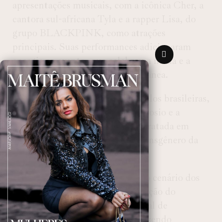
apresentações musicais, com a icônica Cher, a
cantora sul-africana Tyla e a rapper Lisa, do
grupo BLACKPINK, como atrações
principais. Suas performances adicionaram
energia ao evento, que celebrou a moda e a
diversidade de forma contemporânea.
O desfile também teve três modelos brasileiras,
Adriana Lima, Alessandra Ambrosio e a
Valentina Sampaio, que foi contratada em
2019 como a primeira modelo transgênero da
marca.
O retorno da Victoria’s Secret ao cenário dos
desfiles não foi apenas uma reedição do
glamour do passado, mas um sinal de
adaptação aos novos tempos, trazendo