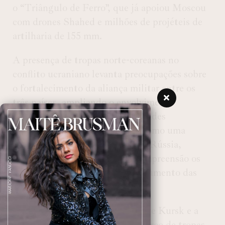
o “Triângulo de Ferro”, que já apoiou Moscou
com drones Shahed e milhões de projéteis de
artilharia de 155 mm.
A presença de tropas norte-coreanas no
conflito ucraniano levanta preocupações sobre
o fortalecimento da aliança militar entre os
três países, ampliando o envolvimento
estrangeiro no conflito. Autoridades
ucranianas veem o movimento como uma
escalada significativa no apoio à Rússia,
enquanto Seul acompanha com apreensão os
desdobramentos, temendo um aumento das
tensões na península coreana.
A incursão ucraniana na região de Kursk e a
resposta militar russa com o reforço de tropas