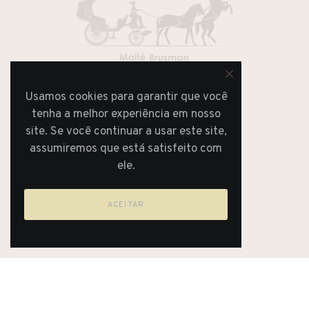
Usamos cookies para garantir que você
JORNAL
REVISTA
tenha a melhor experiência em nosso
site. Se você continuar a usar este site,
assumiremos que está satisfeito com
ele.
ACEITAR
Lifestyle Blog & Magazine By Maitê Brusman