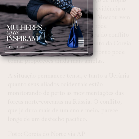
estrangeiras também colocam em evidência o
crescente apoio internacional que Moscou vem
recebendo de seus aliados, o que pode
influenciar diretamente a dinâmica do conflito
nos próximos meses. O envolvimento da Coreia
do Norte é um sinal de que o confronto pode
tomar proporções ainda mais amplas.
A situação permanece tensa, e tanto a Ucrânia
quanto seus aliados ocidentais estão
monitorando de perto as movimentações das
forças norte-coreanas na Rússia. O conflito,
que já dura mais de um ano e meio, parece
longe de um desfecho pacífico.
Foto: Coreia do Norte via AP