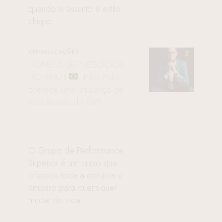
quando o assunto é estilo
chique
VISUALIZAÇÕES
HOMENS DE NEGÓCIOS
DO BRAZIL
: Elton Euler
oferece uma mudança de
vida através do GPS
O Grupo de Performance
Superior é um curso que
oferece toda a estrutura e
amparo para quem quer
mudar de vida