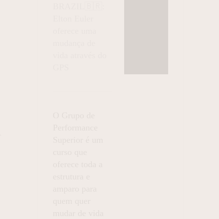
BRAZIL🇧🇷:
Elton Euler
oferece uma
mudança de
vida através do
GPS
O Grupo de
Performance
A
Superior é um
curso que
oferece toda a
estrutura e
amparo para
quem quer
mudar de vida