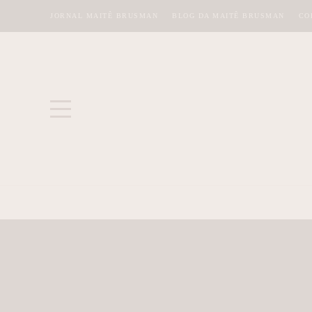
JORNAL MAITÊ BRUSMAN
BLOG DA MAITÊ BRUSMAN
CO