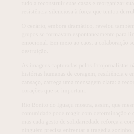
tudo a reconstruir suas casas e reorganizar s
resistência silenciosa à força que tentou derru
O cenário, embora dramático, revelou também 
grupos se formavam espontaneamente para lim
emocional. Em meio ao caos, a colaboração se
destruição.
As imagens capturadas pelos fotojornalistas
histórias humanas de coragem, resiliência e e
cansaço, carrega uma mensagem clara: a reco
corações que se importam.
Rio Bonito do Iguaçu mostra, assim, que mesm
comunidade pode reagir com determinação e es
mas cada gesto de solidariedade reforça a con
ninguém precisa enfrentar a tragédia sozinho.