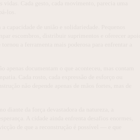
uas vidas. Cada gesto, cada movimento, parecia uma
bá-los.
a capacidade de união e solidariedade. Pequenos
par escombros, distribuir suprimentos e oferecer apoi
 tornou a ferramenta mais poderosa para enfrentar a
 não apenas documentam o que aconteceu, mas contam
mpatia. Cada rosto, cada expressão de esforço ou
nstrução não depende apenas de mãos fortes, mas de
o diante da força devastadora da natureza, a
perança. A cidade ainda enfrenta desafios enormes,
vicção de que a reconstrução é possível — e que