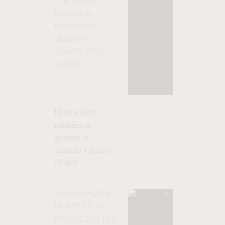
Executiva,
fashionista
elegante e
viajante pelo
mundo
Uma mulher
referência
quando o
assunto é estilo
chique
VISUALIZAÇÕES
HOMENS DE
NEGÓCIOS DO