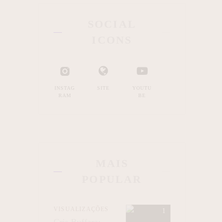
SOCIAL
ICONS
INSTAG
SITE
YOUTU
RAM
BE
MAIS
POPULAR
VISUALIZAÇÕES
Cris Buffara: