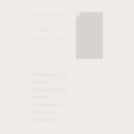
VISUALIZAÇÕES
Acesso a Armas
no Brasil
o
Aumenta Apesar
de Restrições
Decreto de Lula
Enfrenta
Dificuldades em
Reduzir
Certificados e
Armas em
Circulação