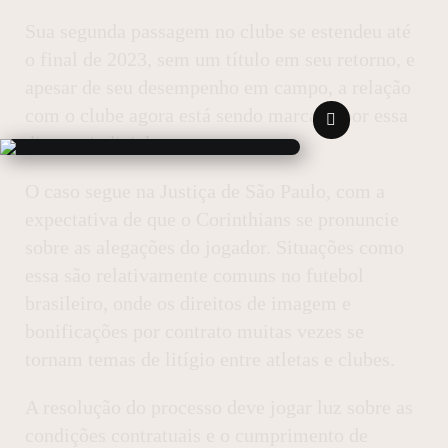
Sua segunda passagem no clube se estendeu até
o final de 2023, sem um título em seu retorno, e
apesar de seu desempenho em campo, a relação
com o clube agora está sendo marcada por essa
disputa judicial.
O caso segue na Justiça de São Paulo, com a
expectativa de que o Corinthians se pronuncie
sobre as alegações do jogador. Situações como
essa são relativamente comuns no futebol
brasileiro, onde os direitos de imagem e
bonificações por contrato muitas vezes se
tornam temas de litígio entre atletas e clubes.
A resolução do processo deve jogar luz sobre as
condições contratuais e o cumprimento de