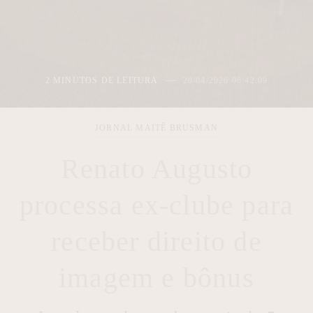
2 MINUTOS DE LEITURA
28/04/2026 06:42:09
JORNAL MAITÊ BRUSMAN
Renato Augusto
processa ex-clube para
receber direito de
imagem e bônus