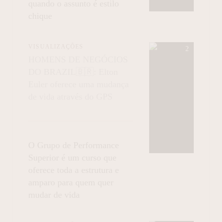
quando o assunto é estilo
chique
VISUALIZAÇÕES
HOMENS DE NEGÓCIOS
DO BRAZIL🇧🇷: Elton
Euler oferece uma mudança
de vida através do GPS
O Grupo de Performance
Superior é um curso que
oferece toda a estrutura e
amparo para quem quer
mudar de vida