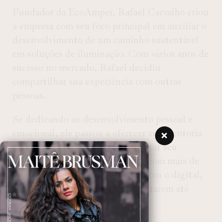
Fundador da EcoAmper, Rafael Carvalho criou
a empresa com seu foco principal em auxiliar o
desenvolvimento de um caminho sustentável
em soluções de iluminação. Com vários anos de
sucesso no mercado, Rafael decidiu
compartilhar sua experiência com outras
pessoas.
Se dedicando ao desenvolvimento pessoal e
emocional, ele passou a oferecer sua mentoria
para pessoas que queiram aumentar seu
faturamento. Hoje Rafael conta com mais de
15 mil alunos em sua mentoria, com o digital,
ele auxilia essas pessoas a aumentarem até
700% de seu faturamento.