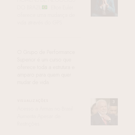
DO BRAZIL
: Elton Euler
oferece uma mudança de
vida através do GPS
O Grupo de Performance
Superior é um curso que
oferece toda a estrutura e
amparo para quem quer
mudar de vida
VISUALIZAÇÕES
Acesso a Armas no Brasil
Aumenta Apesar de
Restrições