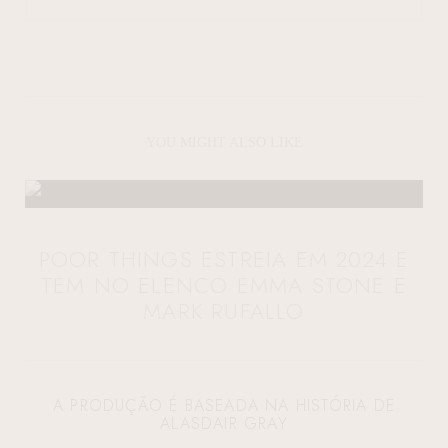
YOU MIGHT ALSO LIKE
POOR THINGS ESTREIA EM 2024 E
TEM NO ELENCO EMMA STONE E
MARK RUFALLO
A PRODUÇÃO É BASEADA NA HISTÓRIA DE
ALASDAIR GRAY