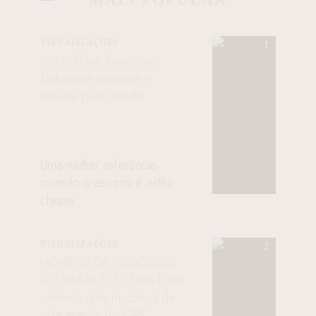
VISUALIZAÇÕES
Cris Buffara: Executiva,
fashionista elegante e
viajante pelo mundo
Uma mulher referência
quando o assunto é estilo
chique
VISUALIZAÇÕES
HOMENS DE NEGÓCIOS
DO BRAZIL🇧🇷: Elton Euler
oferece uma mudança de
vida através do GPS