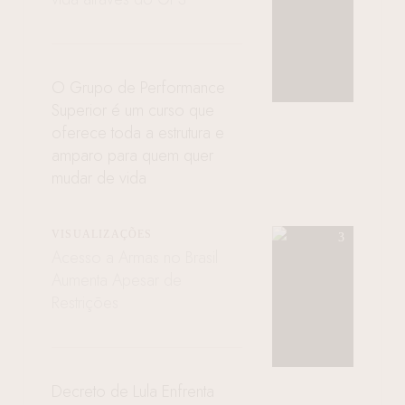
O Grupo de Performance
Superior é um curso que
oferece toda a estrutura e
amparo para quem quer
mudar de vida
VISUALIZAÇÕES
Acesso a Armas no Brasil
Aumenta Apesar de
Restrições
Decreto de Lula Enfrenta