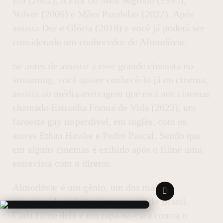
Ela (2002), A Flor do Meu Segredo (1995),
Volver (2006) e Mães Paralelas (2022). Após
assista Dor e Glória (2019) e você já poderá ser
considerado um conhecedor de Almodóvar.
Se antes de assistir a esse grande cineasta no
streaming, você quiser conhecê-lo já no cinema,
assista ao média-metragem que está nos cinemas
chamado Estranha Forma de Vida (2023), um
faroeste gay imperdível, em inglês, com os
atores Ethan Hawke e Pedro Pascal. Sendo que
em alguns cinemas é exibido após o filme uma
entrevista com o diretor.
Almodóvar é um gênio, um dos maiores
cineastas de todos os tempos e fã do Brasil.
Cada filme dele é um tapa-na-cara contra o