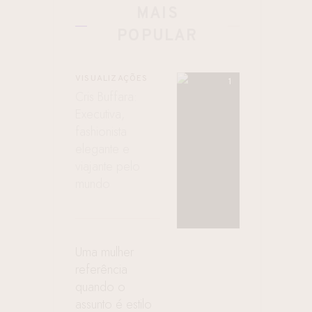
MAIS
POPULAR
VISUALIZAÇÕES
Cris Buffara:
Executiva,
fashionista
elegante e
viajante pelo
mundo
l
Uma mulher
referência
quando o
assunto é estilo