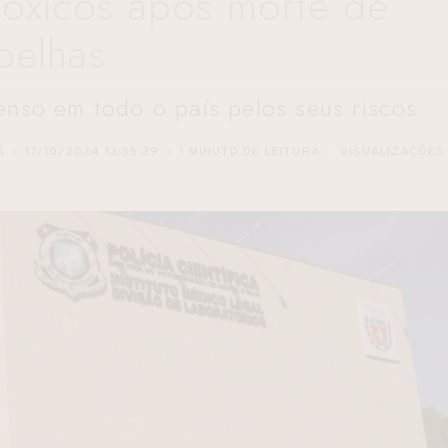
otóxicos após morte de
belhas
enso em todo o país pelos seus riscos
S
17/10/2024 13:35:29
1 MINUTO DE LEITURA
VISUALIZAÇÕES