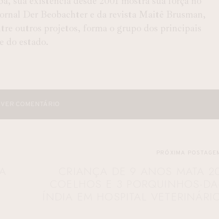
ba, sua existência desde 2001 mostra sua força no
 Jornal Der Beobachter e da revista Maitê Brusman,
e outros projetos, forma o grupo dos principais
 e do estado.
VER COMENTÁRIO
PRÓXIMA POSTAGE
A
CRIANÇA DE 9 ANOS MATA 2
M
COELHOS E 3 PORQUINHOS-DA
ÍNDIA EM HOSPITAL VETERINÁRI