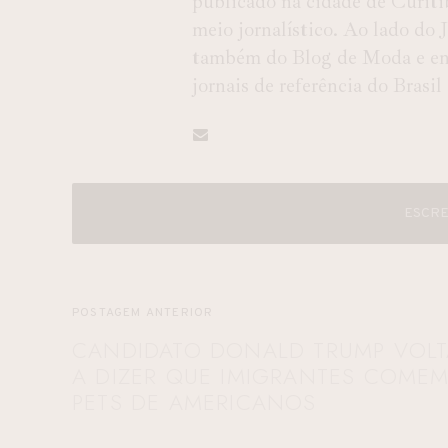
publicado na cidade de Curiti
meio jornalístico. Ao lado do
também do Blog de Moda e entr
jornais de referência do Brasil
ESCRE
POSTAGEM ANTERIOR
CANDIDATO DONALD TRUMP VOLT
A DIZER QUE IMIGRANTES COME
PETS DE AMERICANOS