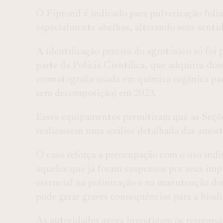
O Fipronil é indicado para pulverização folia
especialmente abelhas, alterando seus senti
A identificação precisa do agrotóxico só foi
parte da Polícia Científica, que adquiriu d
cromatografia usada em química orgânica pa
sem decomposição) em 2023.
Esses equipamentos permitiram que as Seçõ
realizassem uma análise detalhada das amost
O caso reforça a preocupação com o uso indi
aqueles que já foram suspensos por seus i
essencial na polinização e na manutenção dos
pode gerar graves consequências para a biodi
As autoridades agora investigam os responsáv