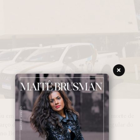
iu em setembro a perícia que investigava a morte de
rço deste ano. A análise revelou o uso irregular do
no Brasil desde 2023.