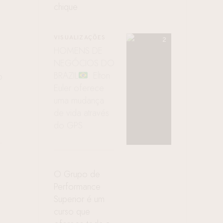
chique
VISUALIZAÇÕES
HOMENS DE
NEGÓCIOS DO
BRAZIL
: Elton
O
Euler oferece
uma mudança
de vida através
do GPS
O Grupo de
Performance
Superior é um
curso que