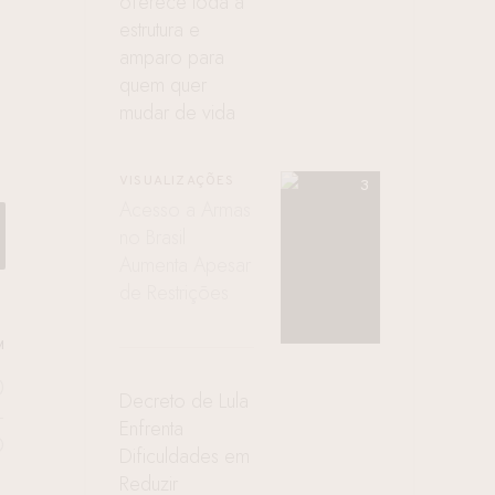
oferece toda a
estrutura e
amparo para
quem quer
mudar de vida
VISUALIZAÇÕES
Acesso a Armas
no Brasil
Aumenta Apesar
de Restrições
M
0
Decreto de Lula
-
Enfrenta
O
Dificuldades em
Reduzir