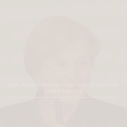
DRA. ZILDA ARNS NEUMANN E O LEGADO NA
SAÚDE PÚBLICA