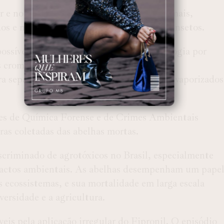
r e no solo, mas apresenta riscos para animais,
dos e movimentação, levando à morte dos insetos.
 possível graças ao investimento em tecnologia por
ois cromatógrafos gasosos (tipo comum de
ra separação de compostos que podem ser vaporizados
es de Química Forense e de Crimes Ambientais
ras coletadas das abelhas mortas.
scriminado de agrotóxicos no Brasil, especialmente
mpactos ambientais. As abelhas desempenham um pape
 ecossistemas, e sua mortalidade em larga escala
versidade e a agricultura.
eis pela aplicação irregular do Fipronil. O episódio