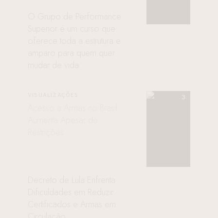
O Grupo de Performance
Superior é um curso que
oferece toda a estrutura e
amparo para quem quer
mudar de vida
VISUALIZAÇÕES
Acesso a Armas no Brasil
Aumenta Apesar de
Restrições
Decreto de Lula Enfrenta
Dificuldades em Reduzir
Certificados e Armas em
Circulação