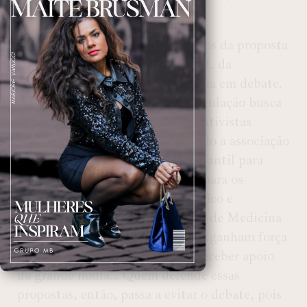
crianças.
Entretanto, do outro lado, críticos da proposta
consideram que a expressão “PDL da
pedofilia” não faz justiça à matéria em debate.
Eles afirmam que esse tipo de rotulação busca
estigmatizar os parlamentares e ativistas
contrários ao regime atual, usando a associação
com abusos e violência sexual infantil para
gerar medo e empurrar o debate para os
bastidores.
Como observa o médico e
conselheiro do Conselho Federal de Medicina
Raphael Câmara, “esses apelidos ganham força
e intimidam, especialmente ao receber apoio
da grande mídia… Quem defende essas
propostas, então, passa a evitar o debate, pois