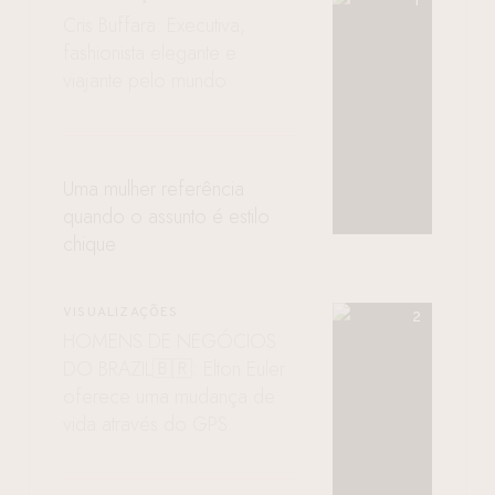
Cris Buffara: Executiva,
fashionista elegante e
viajante pelo mundo
Uma mulher referência
quando o assunto é estilo
chique
VISUALIZAÇÕES
HOMENS DE NEGÓCIOS
DO BRAZIL🇧🇷: Elton Euler
oferece uma mudança de
vida através do GPS