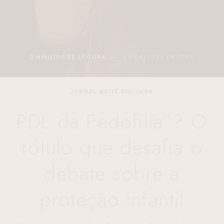
2 MINUTOS DE LEITURA
27/04/2026 05:48:12
JORNAL MAITÊ BRUSMAN
PDL da Pedofilia”? O
rótulo que desafia o
debate sobre a
proteção infantil