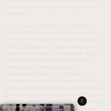
— com implicações para mídia, política e
cidadania.
Por um lado, os apoiadores da proposta
argumentam que a resolução do Conanda,
normativa e de caráter orientativo, fragiliza a
rede de proteção das crianças abusadas, ao
permitir aborto sem o consentimento dos pais
e independentemente da gestação.
Eles
afirmam que tal medida extrapola
competências legais, fere princípios
constitucionais e diminui a participação dos
pais no processo de decisão. A questão central,
portanto, deixa de ser apenas “se” ou “quando”
praticar o aborto, e passa a ser “quem” decide e
“como” a sociedade assegura a proteção das