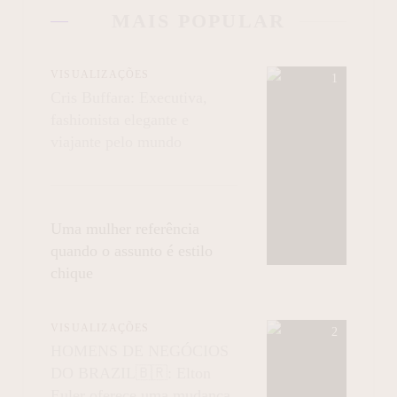
MAIS POPULAR
VISUALIZAÇÕES
Cris Buffara: Executiva,
fashionista elegante e
viajante pelo mundo
Uma mulher referência
quando o assunto é estilo
chique
VISUALIZAÇÕES
HOMENS DE NEGÓCIOS
DO BRAZIL🇧🇷: Elton
Euler oferece uma mudança