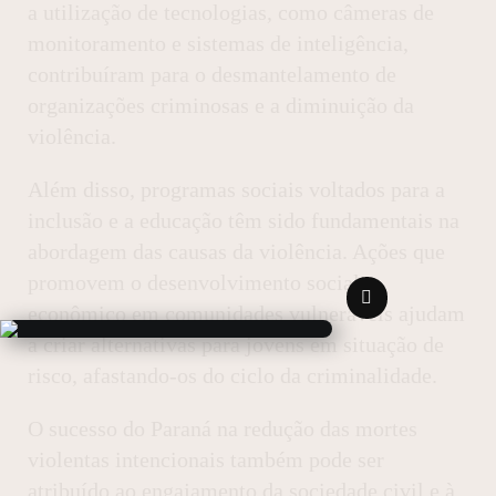
a utilização de tecnologias, como câmeras de
monitoramento e sistemas de inteligência,
contribuíram para o desmantelamento de
organizações criminosas e a diminuição da
violência.
Além disso, programas sociais voltados para a
inclusão e a educação têm sido fundamentais na
abordagem das causas da violência. Ações que
promovem o desenvolvimento social e
econômico em comunidades vulneráveis ajudam
a criar alternativas para jovens em situação de
risco, afastando-os do ciclo da criminalidade.
O sucesso do Paraná na redução das mortes
violentas intencionais também pode ser
atribuído ao engajamento da sociedade civil e à