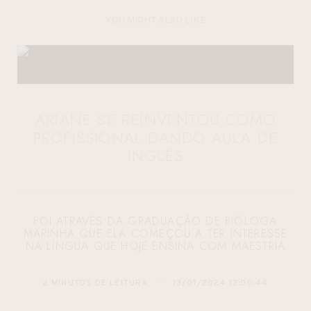
YOU MIGHT ALSO LIKE
ARIANE SE REINVENTOU COMO
PROFISSIONAL DANDO AULA DE
INGLÊS
FOI ATRAVÉS DA GRADUAÇÃO DE BIÓLOGA
MARINHA QUE ELA COMEÇOU A TER INTERESSE
NA LÍNGUA QUE HOJE ENSINA COM MAESTRIA
2 MINUTOS DE LEITURA
13/01/2024 12:00:44