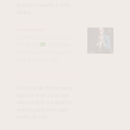
quando o assunto é estilo
chique
VISUALIZAÇÕES
HOMENS DE NEGÓCIOS
DO BRAZIL
: Elton Euler
oferece uma mudança de
vida através do GPS
O Grupo de Performance
Superior é um curso que
oferece toda a estrutura e
amparo para quem quer
mudar de vida