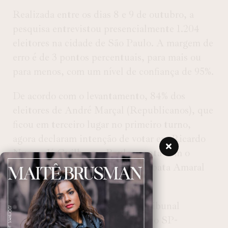
Realizada entre os dias 8 e 9 de outubro, a
pesquisa entrevistou presencialmente 1.204
eleitores na cidade de São Paulo. A margem de
erro é de 3 pontos percentuais, para mais ou
para menos, com um nível de confiança de 95%.
De acordo com o levantamento, 84% dos
eleitores de André Marçal (Republicanos), que
ficou em terceiro lugar no primeiro turno,
agora declaram intenção de votar em Ricardo
Nunes. Já Guilherme Boulos conta com o
apoio de 50% dos eleitores de Tabata Amaral
(PSB).
A pesquisa está registrada no Tribunal
Superior Eleitoral sob o protocolo SP-