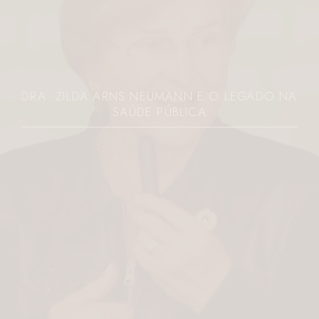
DRA. ZILDA ARNS NEUMANN E O LEGADO NA
SAÚDE PÚBLICA