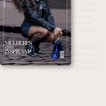
04306/2024. A disputa entre Nunes e Boulos
promete se intensificar nas próximas semanas,
à medida que ambos os candidatos buscam
ampliar suas bases de apoio e conquistar os
eleitores indecisos ou que votaram em outros
candidatos no primeiro turno.
Os debates para o comando da maior cidade da
América Latina começam na próxima semana e
mostram a polarização de pensamentos no país,
com dois candidatos opostos ideologicamente.