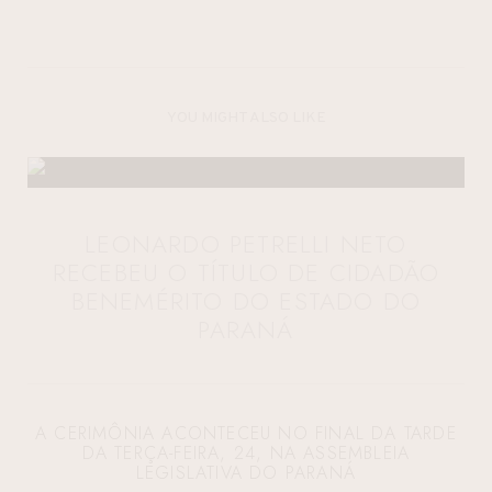
YOU MIGHT ALSO LIKE
LEONARDO PETRELLI NETO
RECEBEU O TÍTULO DE CIDADÃO
BENEMÉRITO DO ESTADO DO
PARANÁ
A CERIMÔNIA ACONTECEU NO FINAL DA TARDE
DA TERÇA-FEIRA, 24, NA ASSEMBLEIA
LEGISLATIVA DO PARANÁ