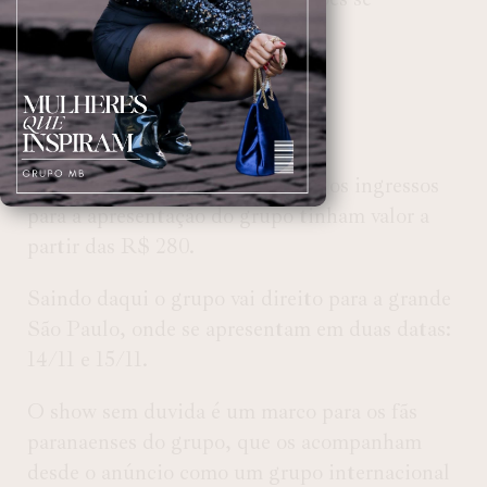
seguidores.
Sobre o show em Curitiba
Com inicio marcado para as 21h, os ingressos
para a apresentação do grupo tinham valor a
partir das R$ 280.
Saindo daqui o grupo vai direito para a grande
São Paulo, onde se apresentam em duas datas:
14/11 e 15/11.
O show sem duvida é um marco para os fãs
paranaenses do grupo, que os acompanham
desde o anúncio como um grupo internacional