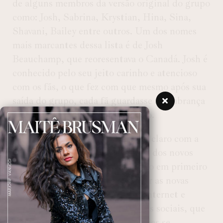
de alguns membros da versão original do grupo
como: Josh, Sabrina, Krystian, Hina, Sina,
Shavani, Bailey entre outros. Um dos nomes
mais marcantes dessa lista é de Josh
Beauchamp, que reoresentava o Canadá. Josh é
conhecido pelo seu jeito carinho e atencioso
com os fãs, o que fez com que mesmo após sua
saída do grupo, cada fã guardasse a lembrança
dele no grupo com muito carinho.
Enquanto isso, o “novo ar” fica é claro com a
presença dos novos integrantes e dos novos
sucesso, como Giddy Up, lançado em primeiro
de novembro. Sem deixar de citar as novas
coreografias, que viram trend a internet e
elevam o perfil do grupo nas redes sociais, que
já contam com mais de 174 milhões se