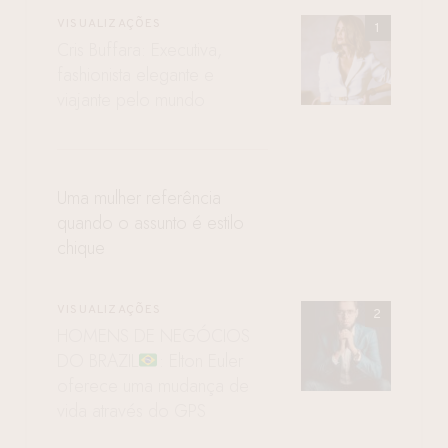
VISUALIZAÇÕES
Cris Buffara: Executiva,
fashionista elegante e
viajante pelo mundo
Uma mulher referência
quando o assunto é estilo
chique
VISUALIZAÇÕES
HOMENS DE NEGÓCIOS
DO BRAZIL
: Elton Euler
oferece uma mudança de
vida através do GPS