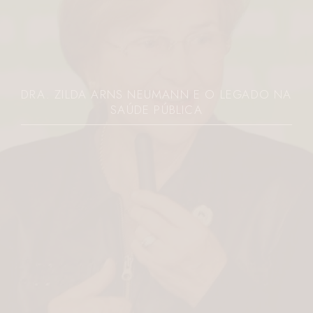
DRA. ZILDA ARNS NEUMANN E O LEGADO NA
SAÚDE PÚBLICA