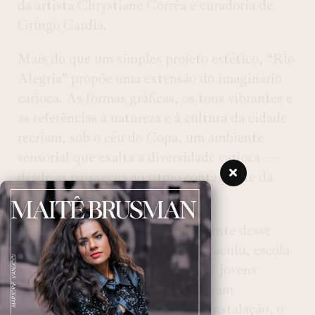
da artista Chrystiane Corrêa e curadoria de
Gringo Cardia.
Mais do que um simples projeto estético, “Rio
Alegria” propõe uma extensão do imaginário
carioca. As formas gráficas, os tons vibrantes e
as referências à natureza e à cultura da cidade
recriam, sob o céu do Copa, um ambiente
sensorial que exalta a diversidade carioca —
desde as paisagens ao ritmo contagiante da
metrópole.
Uma parte especialmente comovente desse
trabalho é a parceria com a
Spectaculu
, escola
de arte e tecnologia carioca. Doze jovens
técnicos da instituição contribuíram
ativamente para a montagem da instalação, o