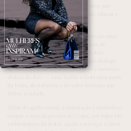
que reforça o caráter social da mostra: não
apenas consumir arte, mas produzir, educar e
transformar.
No centro da exposição, chama atenção uma
peça monumental feita com
milhares de
paetês
. A montagem levou mais de três
semanas, e o brilho dessas peças não dialoga
apenas com a luz natural, mas com a memória
afetiva do Rio — cada brilho reflete uma parte
da festa, da natureza e do calor humano que
define a cidade.
Além do apelo visual, a instalação é simbólica:
ocupar a
área da piscina do Copa
, um lugar tão
emblemático do hotel, ajuda a reforçar a ideia