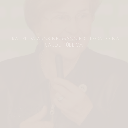
DRA. ZILDA ARNS NEUMANN E O LEGADO NA
SAÚDE PÚBLICA