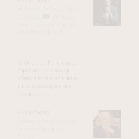
VISUALIZAÇÕES
HOMENS DE NEGÓCIOS
DO BRAZIL
: Elton Euler
oferece uma mudança de
vida através do GPS
O Grupo de Performance
Superior é um curso que
oferece toda a estrutura e
amparo para quem quer
mudar de vida
VISUALIZAÇÕES
Acesso a Armas no Brasil
Aumenta Apesar de
Restrições