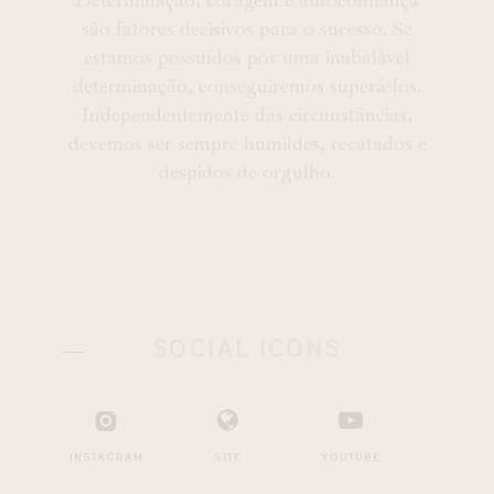
Determinação, coragem e autoconfiança
são fatores decisivos para o sucesso. Se
estamos possuídos por uma inabalável
determinação, conseguiremos superá-los.
Independentemente das circunstâncias,
devemos ser sempre humildes, recatados e
despidos de orgulho.
SOCIAL ICONS
INSTAGRAM
SITE
YOUTUBE