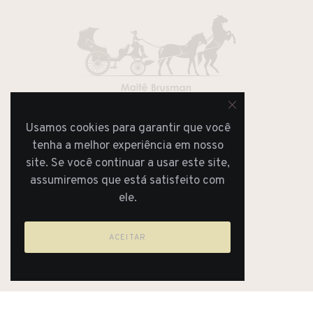
Usamos cookies para garantir que você
JORNAL
REVISTA
tenha a melhor experiência em nosso
site. Se você continuar a usar este site,
assumiremos que está satisfeito com
ele.
ACEITAR