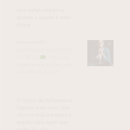
Uma mulher referência
quando o assunto é estilo
chique
VISUALIZAÇÕES
HOMENS DE NEGÓCIOS
DO BRAZIL
: Elton Euler
oferece uma mudança de
vida através do GPS
O Grupo de Performance
Superior é um curso que
oferece toda a estrutura e
amparo para quem quer
mudar de vida