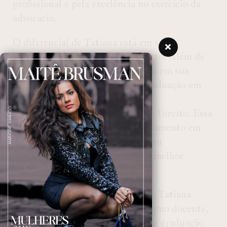
profissional e pela excelência no exercício da
advocacia.
O diferencial de Tatiana está em sua
incessante busca por conhecimento. Além de
atuar como advogada, ela investiu em sua
formação, realizando uma pós-graduação em
Direito Civil e Processo Civil, e
posteriormente, um mestrado em Direito. Essa
constante atualização e aprofundamento em
sua área de atuação evidenciam seu
comprometimento em oferecer o melhor
serviço aos seus clientes.
Além de sua atuação profissional, Tatiana
compartilha seu conhecimento como docente,
tendo lecionado por cinco anos na graduação