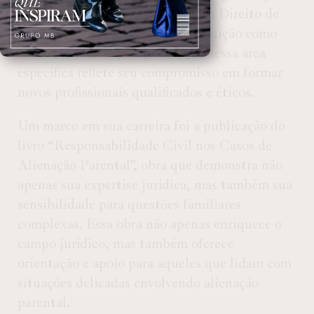
de Direito e na pós-graduação em Direito de
Família e Sucessões. Sua contribuição como
coordenadora da pós-graduação nessa área
específica reflete seu compromisso em formar
novos profissionais qualificados e éticos.
Um marco em sua carreira foi a publicação do
livro “Responsabilidade Civil nos Casos de
Alienação Parental”, obra que demonstra não
apenas sua expertise jurídica, mas também sua
sensibilidade para questões familiares
complexas. Essa obra não apenas enriquece o
campo jurídico, mas também oferece
orientação e apoio para aqueles que lidam com
situações delicadas envolvendo alienação
parental.