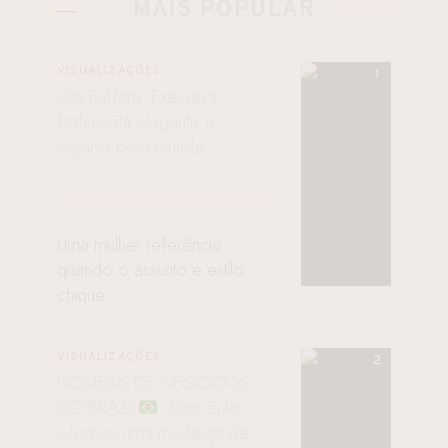
MAIS POPULAR
VISUALIZAÇÕES
Cris Buffara: Executiva,
fashionista elegante e
viajante pelo mundo
Uma mulher referência
quando o assunto é estilo
chique
VISUALIZAÇÕES
HOMENS DE NEGÓCIOS
DO BRAZIL
: Elton Euler
oferece uma mudança de