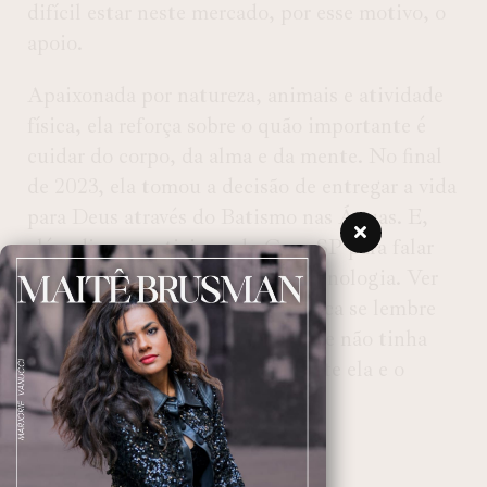
difícil estar neste mercado, por esse motivo, o
apoio.
Apaixonada por natureza, animais e atividade
física, ela reforça sobre o quão importante é
cuidar do corpo, da alma e da mente. No final
de 2023, ela tomou a decisão de entregar a vida
para Deus através do Batismo nas Águas. E,
além disso, participou do Crea-SP para falar
de Inclusão das Mulheres na Tecnologia. Ver
onde ela chegou faz com que Crica se lembre
do começo profissional dela, onde não tinha
um time e nem CNPJ era somente ela e o
notebook.