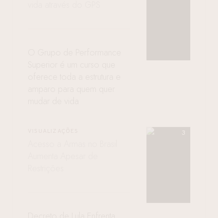
vida através do GPS
O Grupo de Performance
Superior é um curso que
oferece toda a estrutura e
amparo para quem quer
mudar de vida
VISUALIZAÇÕES
Acesso a Armas no Brasil
Aumenta Apesar de
Restrições
Decreto de Lula Enfrenta