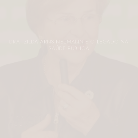
DRA. ZILDA ARNS NEUMANN E O LEGADO NA
SAÚDE PÚBLICA