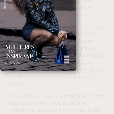
detalhadas sobre segurança, transporte e
recomendações gerais para quem estará
presente no Uruguai para o confronto.
Além disso, na segunda-feira anterior ao jogo,
um membro da Polícia Federal brasileira terá
uma reunião com a polícia uruguaia para
alinhar os últimos detalhes do esquema de
segurança. A cooperação entre as duas forças
de segurança visa garantir uma atuação
coordenada, minimizando riscos tanto para os
torcedores quanto para o andamento da
partida.
A expectativa é de que centenas de torcedores
viagem para apoiar o time no decisivo
confronto. A vitória por 5 a 0 no jogo de ida