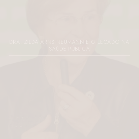
DRA. ZILDA ARNS NEUMANN E O LEGADO NA
SAÚDE PÚBLICA