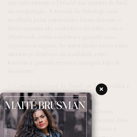
que enfrentaram o Peñarol nas quartas de final
da competição. A torcida do Botafogo será
escoltada pelas autoridades locais durante o
deslocamento até o estádio e na volta, com o
objetivo de evitar conflitos e garantir uma
experiência segura. As autoridades locais estão
atentas ao histórico de rivalidade entre
torcidas e querem prevenir qualquer tipo de
incidente.
O Consulado-Geral do Brasil em Montevidéu e
a Embaixada brasileira também estão
envolvidos na operação e divulgarão
orientações para os torcedores brasileiros
através de suas redes sociais nos próximos dias.
A intenção é fornecer informações claras e