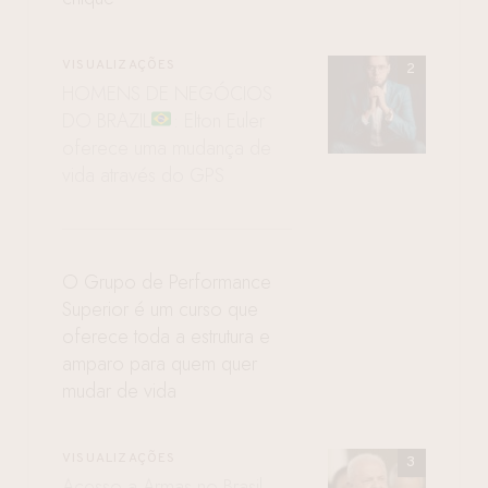
VISUALIZAÇÕES
HOMENS DE NEGÓCIOS
DO BRAZIL
: Elton Euler
oferece uma mudança de
vida através do GPS
O Grupo de Performance
Superior é um curso que
oferece toda a estrutura e
amparo para quem quer
mudar de vida
VISUALIZAÇÕES
Acesso a Armas no Brasil