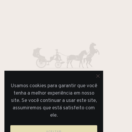
Usamos cookies para garantir que você
JORNAL
tenha a melhor experiência em nosso
REVISTA
site. Se você continuar a usar este site,
assumiremos que está satisfeito com
ele.
ACEITAR