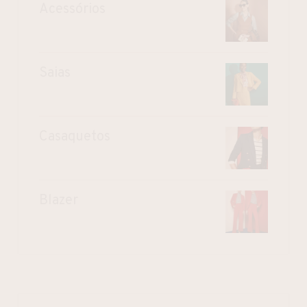
Acessórios
Saias
Casaquetos
Blazer