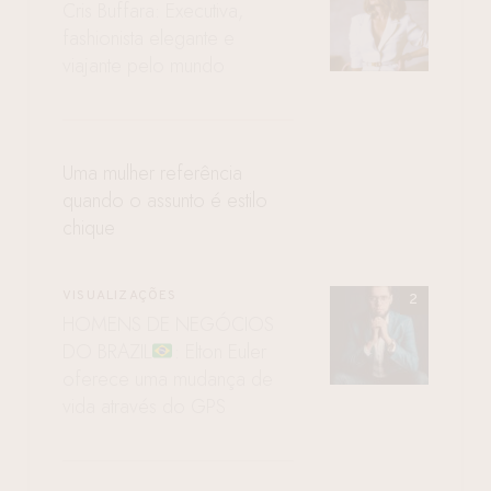
Cris Buffara: Executiva,
fashionista elegante e
viajante pelo mundo
Uma mulher referência
quando o assunto é estilo
chique
VISUALIZAÇÕES
HOMENS DE NEGÓCIOS
DO BRAZIL
: Elton Euler
oferece uma mudança de
vida através do GPS