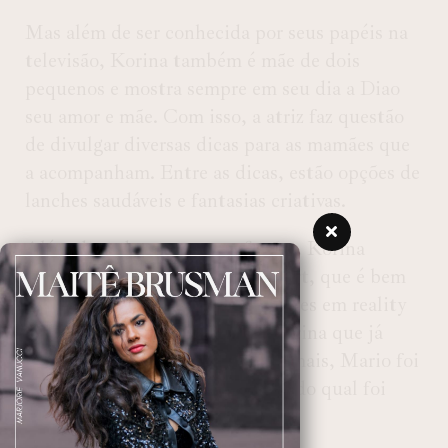
Mas além de ser conhecida por seus papéis na
televisão, Korina também é mãe de dois
pequenos e mostra sempre em seu dia a Diao
seu amor e mãe. Com isso, a atriz faz questão
de divulgar diversas dicas para as mamães que
a acompanham. Entre as dicas, estão opções de
lanches saudáveis e fantasias criativas.
Além de todas as suas profissões. Korina
também é casada com Mario Hart, que é bem
conhecido pelas suas participações em reality
shows, assim como a própria Korina que já
esteve presente em alguns. Ademais, Mario foi
piloto de esportes motorizados, do qual foi
tricampeão nacional de kart.