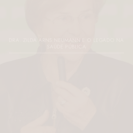
DRA. ZILDA ARNS NEUMANN E O LEGADO NA
SAÚDE PÚBLICA