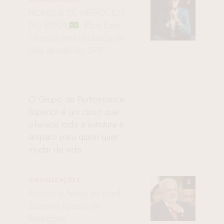
HOMENS DE NEGÓCIOS
DO BRAZIL
: Elton Euler
oferece uma mudança de
vida através do GPS
O Grupo de Performance
Superior é um curso que
oferece toda a estrutura e
amparo para quem quer
mudar de vida
VISUALIZAÇÕES
Acesso a Armas no Brasil
Aumenta Apesar de
Restrições