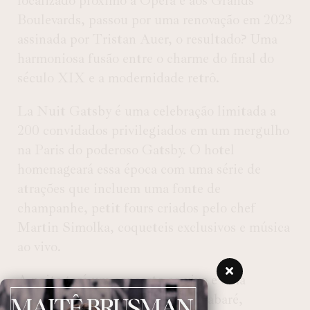
localizado próximo à Opéra e aos Grands
Boulevards, passou por uma renovação em 2023
assinada por Tristan Auer, o resultado? Uma
harmoniosa fusão entre o charme do final do
século XIX e a modernidade retrô.
La Nuit Gatsby é uma celebração limitada a
200 convidados privilegiados em um mergulho
na Paris do poderoso Gatsby. O hotel
homenageará essa época com uma série de
atrações que incluem uma fonte de
champanhe, petit fours criados pelo chef
Martin Simolka, coqueteis exclusivos e música
ao vivo.
A noite terá um concerto ao vivo e uma
apresentação de dançarinos de Cabaré,