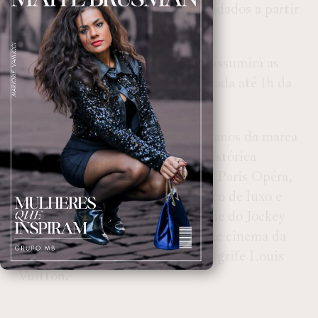
recepcionando os primeiros convidados a partir
das 20h.
A partir das
22h30
, o DJ Mosey assumirá as
pick-ups, mantendo a festa animada até 1h da
manhã.
Este evento não só celebra os 60 anos da marca
Sofitel, mas também ressalta a histórica
importância do Sofitel Le Scribe Paris Opéra,
que desde 1861 tem sido um marco de luxo e
hospitalidade em Paris, como sede do Jockey
Club, sala da primeira projeção de cinema da
história e a primeira boutique da grife Louis
Vuitton.