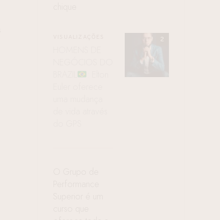
chique
s
VISUALIZAÇÕES
HOMENS DE
NEGÓCIOS DO
BRAZIL
: Elton
Euler oferece
uma mudança
de vida através
do GPS
O Grupo de
Performance
Superior é um
curso que