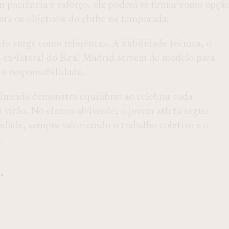
 paciência e esforço, ele poderá se firmar como opçã
para os objetivos do clube na temporada.
o surge como referência. A habilidade técnica, o
 do ex-lateral do Real Madrid servem de modelo para
e responsabilidade.
Almeida demonstra equilíbrio ao celebrar cada
 virão. No elenco alviverde, o jovem atleta segue
dade, sempre valorizando o trabalho coletivo e o
.