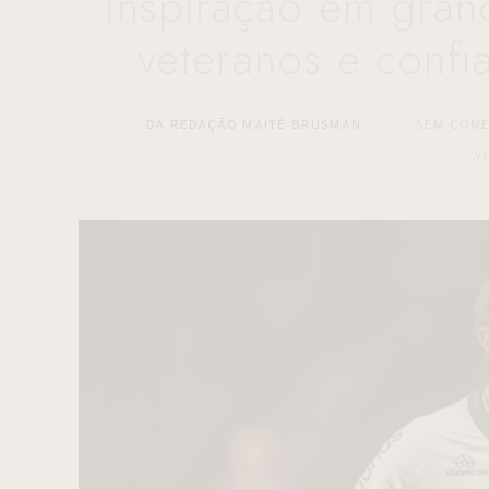
inspiração em gran
veteranos e confi
DA REDAÇÃO MAITÊ BRUSMAN
SEM COM
V