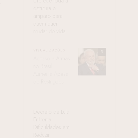
oferece toda a
o
estrutura e
amparo para
quem quer
mudar de vida
VISUALIZAÇÕES
Acesso a Armas
no Brasil
Aumenta Apesar
de Restrições
Decreto de Lula
Enfrenta
Dificuldades em
Reduzir