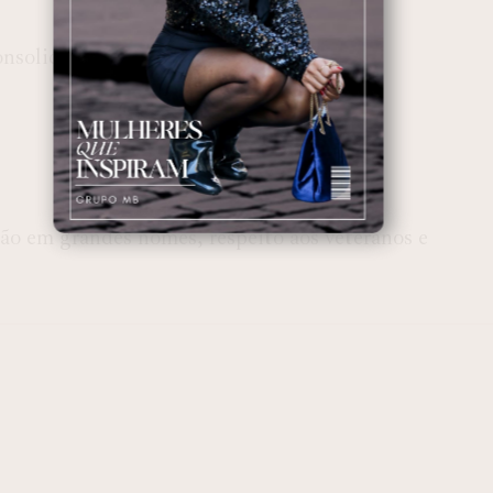
onsolidar espaço no Coritiba
ção em grandes nomes, respeito aos veteranos e