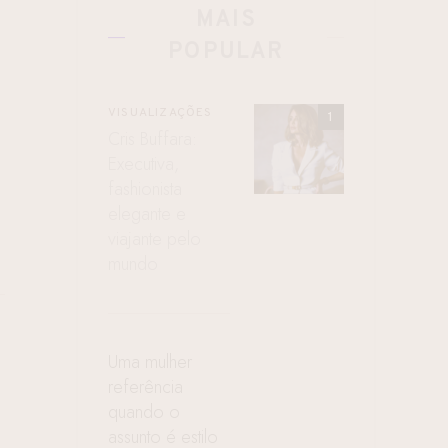
MAIS
POPULAR
VISUALIZAÇÕES
Cris Buffara:
Executiva,
fashionista
elegante e
viajante pelo
mundo
Uma mulher
referência
quando o
assunto é estilo