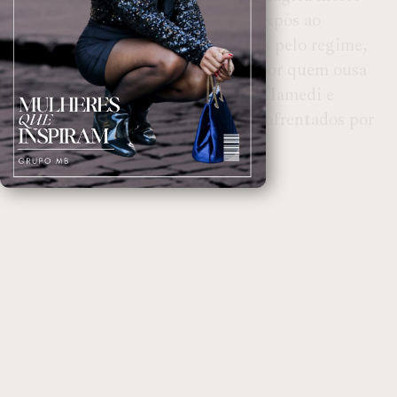
continuam a repercutir. O caso expôs ao
mundo as rígidas regras impostas pelo regime,
e as consequências enfrentadas por quem ousa
questioná-las. A condenação de Hamedi e
Mohammadi reflete os desafios enfrentados por
jornalistas no Irã.