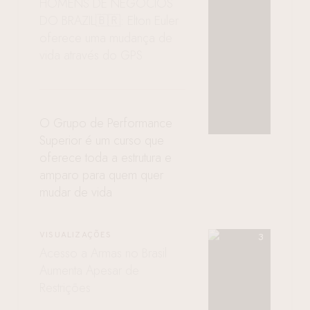
HOMENS DE NEGÓCIOS
DO BRAZIL🇧🇷: Elton Euler
oferece uma mudança de
vida através do GPS
O Grupo de Performance
Superior é um curso que
oferece toda a estrutura e
amparo para quem quer
mudar de vida
VISUALIZAÇÕES
Acesso a Armas no Brasil
Aumenta Apesar de
Restrições