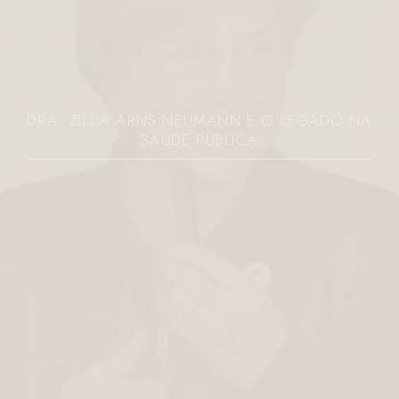
DRA. ZILDA ARNS NEUMANN E O LEGADO NA
SAÚDE PÚBLICA