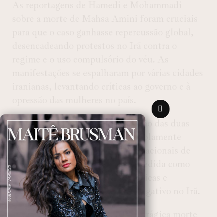
As reportagens de Hamedi e Mohammadi
sobre a morte de Mahsa Amini foram cruciais
para que o caso ganhasse repercussão global,
desencadeando protestos no Irã contra o
regime e o uso compulsório do véu. As
manifestações se espalharam por várias cidades
iranianas, levantando críticas ao governo e à
opressão das mulheres no país.
A decisão de manter a condenação das duas
profissionais de imprensa foi amplamente
criticada por organizações internacionais de
direitos humanos, que veem a medida como
uma forma de silenciar vozes críticas e
desencorajar o jornalismo investigativo no Irã.
A prisão de Mahsa Amini e sua trágica morte