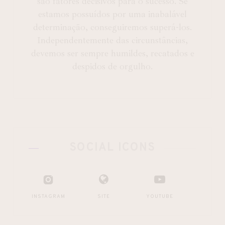
são fatores decisivos para o sucesso. Se
estamos possuídos por uma inabalável
determinação, conseguiremos superá-los.
Independentemente das circunstâncias,
devemos ser sempre humildes, recatados e
despidos de orgulho.
SOCIAL ICONS
INSTAGRAM
SITE
YOUTUBE