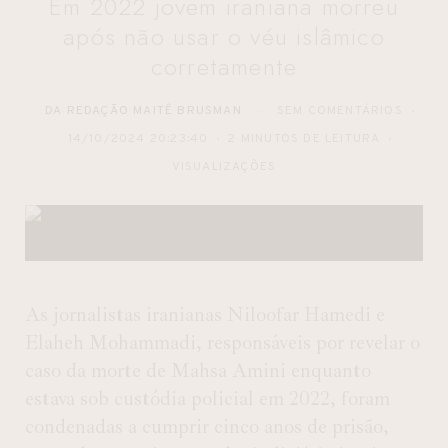
Em 2022 jovem iraniana morreu
após não usar o véu islâmico
corretamente
DA REDAÇÃO MAITÊ BRUSMAN
SEM COMENTÁRIOS
14/10/2024 20:23:40
2 MINUTOS DE LEITURA
VISUALIZAÇÕES
As jornalistas iranianas Niloofar Hamedi e
Elaheh Mohammadi, responsáveis por revelar o
caso da morte de Mahsa Amini enquanto
estava sob custódia policial em 2022, foram
condenadas a cumprir cinco anos de prisão,