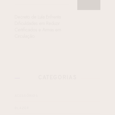
Decreto de Lula Enfrenta
Dificuldades em Reduzir
Certificados e Armas em
Circulação
CATEGORIAS
ACESSÓRIOS
BLAZER