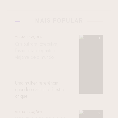
MAIS POPULAR
VISUALIZAÇÕES
Cris Buffara: Executiva,
fashionista elegante e
viajante pelo mundo
Uma mulher referência
quando o assunto é estilo
chique
VISUALIZAÇÕES